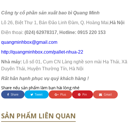
Công ty cổ phần sản xuất bao bì Quang Minh
Lô 26, Biệt Thự 1, Bán Đảo Linh Đàm, Q. Hoàng Mai,
Hà Nội
Điện thoại:
(024) 62978317, Hotline: 0915 220 153
quangminhbox@gmail.com
http://quangminhbox.com/pallet-nhua-22
Nhà máy:
Lô số 01, Cụm CN Làng nghề sơn mài Hạ Thái, Xã
Duyên Thái, Huyện Thường Tín, Hà Nội
Rất hân hạnh phục vụ quý khách hàng !
Share nếu sản phẩm làm bạn hài lòng nhé
Share
Tweet
Plus
Pin
Gmail
SẢN PHẨM LIÊN QUAN