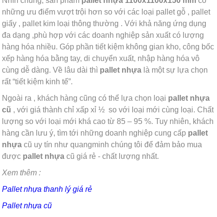
Nhìn chung, sản phẩm
pallet nhựa 1100x1100x150 mm
có
những ưu điểm vượt trội hơn so với các loại pallet gỗ , pallet
giấy , pallet kim loại thông thường . Với khả năng ứng dụng
đa dạng ,phù hợp với các doanh nghiệp sản xuất có lượng
hàng hóa nhiều. Góp phần tiết kiệm không gian kho, công bốc
xếp hàng hóa bằng tay, di chuyển xuất, nhập hàng hóa vô
cùng dễ dàng. Về lâu dài thì
pallet nhựa
là một sự lựa chọn
rất “tiết kiệm kinh tể”.
Ngoài ra , khách hàng cũng có thể lựa chọn loại
pallet nhựa
cũ
, với giá thành chỉ xấp xỉ ½ so với loại mới cùng loại. Chất
lượng so với loại mới khá cao từ 85 – 95 %. Tuy nhiên, khách
hàng cần lưu ý, tìm tới những doanh nghiệp cung cấp
pallet
nhựa
cũ uy tín như quangminh chúng tôi để đảm bảo mua
được
pallet nhựa
cũ giá rẻ - chất lượng nhất.
Xem thêm :
Pallet nhựa thanh lý giá rẻ
Pallet nhựa cũ