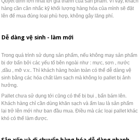
Quyết định lớn nhất tới giá thành của sản phẩm. Vì vậy, khách
hàng cần cân nhắc kỹ khối lượng hàng hóa của mình sẽ đặt
lên để mua đúng loại phù hợp, không gây lãng phí.
Dễ dàng vệ sinh - làm mới
Trong quá trình sử dụng sản phẩm, nếu không may sản phẩm
bị dơ bẩn bởi các yếu tố bên ngoài như : mực, sơn , nước
,dầu , mỡ v.v.. Thì khách hàng hoàn toàn có thể dễ dàng vệ
sinh bằng các hóa chất làm sạch mà không lo pallet bị ảnh
hưởng.
Pallet chưa sử dụng tới cũng có thể bị bụi , bẩn bám lên.
Khách hàng chỉ cần dùng khăn sạch và ẩm lau là sản phẩm
lại trở lên mới như ban đầu mua. Điều mà các loại pallet khác
khó có thể làm được.
Sắp xếp và di chuyển hàng hóa dễ dàng nhanh