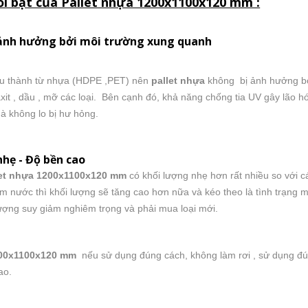
i bật của Pallet nhựa 1200x1100x120 mm :
ảnh hưởng bởi môi trường xung quanh
cấu thành từ nhựa (HDPE ,PET) nên
pallet nhựa
không bị ảnh hưởng bởi
xit , dầu , mỡ các loại. Bên cạnh đó, khả năng chống tia UV gây lão h
mà không lo bị hư hỏng.
nhẹ - Độ bền cao
let nhựa 1200x1100x120 mm
có khối lượng nhẹ hơn rất nhiều so với các 
m nước thì khối lượng sẽ tăng cao hơn nữa và kéo theo là tình trạng mối 
lượng suy giảm nghiêm trọng và phải mua loại mới.
00x1100x120 mm
nếu sử dụng đúng cách, không làm rơi , sử dụng đúng 
ao.