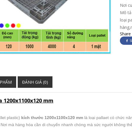
Nơi c
Mô tả 
loại p
hàng,
Share
S
 PHẨM
ĐÁNH GIÁ (0)
ựa 1200x1100x120 mm
llet plastic)
kích thước
1200x1100x120 mm
là loại pallaet có chức n
 Nơi mà hàng hóa cần di chuyển nhanh chóng mà sức người không th