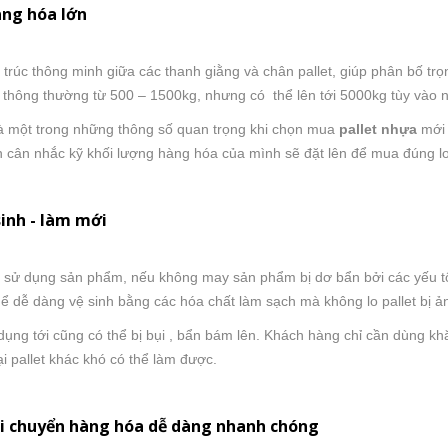
àng hóa lớn
u trúc thông minh giữa các thanh giằng và chân pallet, giúp phân bố t
 thông thường từ 500 – 1500kg, nhưng có thể lên tới 5000kg tùy vào
à một trong những thông số quan trọng khi chọn mua
pallet nhựa
mới 
 cân nhắc kỹ khối lượng hàng hóa của mình sẽ đặt lên để mua đúng lo
sinh - làm mới
h sử dụng sản phẩm, nếu không may sản phẩm bị dơ bẩn bởi các yếu tố
hể dễ dàng vệ sinh bằng các hóa chất làm sạch mà không lo pallet bị 
 dụng tới cũng có thể bị bụi , bẩn bám lên. Khách hàng chỉ cần dùng k
i pallet khác khó có thể làm được.
di chuyển hàng hóa dễ dàng nhanh chóng