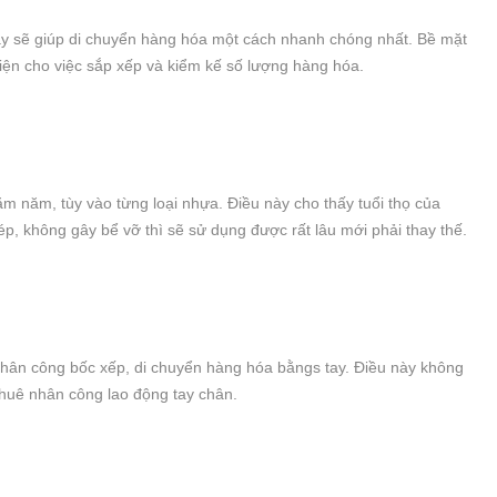
máy sẽ giúp di chuyển hàng hóa một cách nhanh chóng nhất. Bề mặt
iện cho việc sắp xếp và kiểm kế số lượng hàng hóa.
ăm năm, tùy vào từng loại nhựa. Điều này cho thấy tuổi thọ của
p, không gây bể vỡ thì sẽ sử dụng được rất lâu mới phải thay thế.
nhân công bốc xếp, di chuyển hàng hóa bằngs tay. Điều này không
thuê nhân công lao động tay chân.