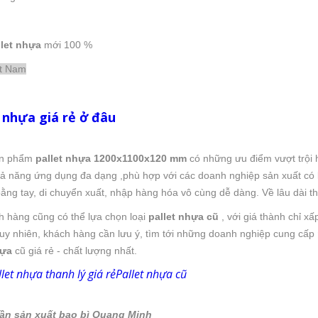
llet nhựa
mới 100 %
ệt Nam
 nhựa giá rẻ ở đâu
ản phẩm
pallet nhựa 1200x1100x120 mm
có những ưu điểm vượt trội hơn
hả năng ứng dụng đa dạng ,phù hợp với các doanh nghiệp sản xuất có 
ằng tay, di chuyển xuất, nhập hàng hóa vô cùng dễ dàng. Về lâu dài t
ch hàng cũng có thể lựa chọn loại
pallet nhựa
cũ
, với giá thành chỉ xấ
Tuy nhiên, khách hàng cần lưu ý, tìm tới những doanh nghiệp cung cấp
hựa
cũ giá rẻ - chất lượng nhất.
llet nhựa thanh lý giá rẻ
Pallet nhựa cũ
ần sản xuất bao bì Quang Minh