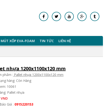
MÚT XỐP EVA-FOAM
TIN TỨC
LIÊN HỆ
let nhựa 1200x1100x120 mm
n phẩm :
Pallet nhựa 1200x1100x120 mm
trạng hàng: Còn Hàng
xem: 10061
àng: Pallet nhựa
 VND
Báo Giá :
0915220153