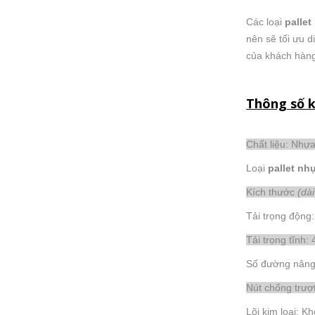
Các loại
pallet
nên sẽ tối ưu d
của khách hàng
Thông số k
Chất liệu: Nh
Loại
pallet nh
Kích thước
(dà
Tải trọng động
Tải trọng tĩnh:
Số đường nâng
Nút chống trượ
Lõi kim loại: K