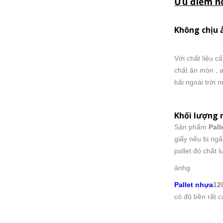
Ưu điểm nổ
Không chịu 
Với chất liệu 
chất ăn mòn , a
bãi ngoài trời 
Khối lượng 
Sản phẩm
Pal
giấy nếu bị ngấ
pallet đó chất 
ảnhg
Pallet nhựa
12
có độ bền rất c