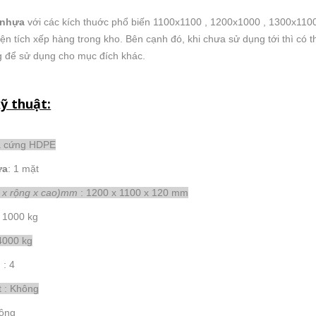
 nhựa
với các kích thuớc phổ biến 1100x1100 , 1200x1000 , 1300x1100
iện tích xếp hàng trong kho. Bên cạnh đó, khi chưa sử dụng tới thì có 
 để sử dụng cho mục đích khác.
ỹ thuật:
ựa cứng HDPE
ựa
: 1 mặt
i x rộng x cao)mm
: 1200 x 1100 x 120 mm
: 1000 kg
 4000 kg
 : 4
t : Không
hông