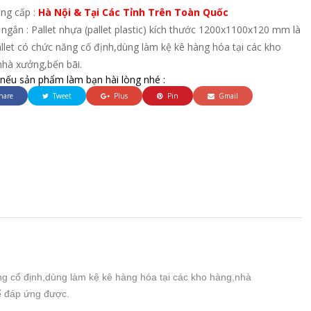
ung cấp :
Hà Nội & Tại Các Tỉnh Trên Toàn Quốc
ngắn : Pallet nhựa (pallet plastic) kích thước 1200x1100x120 mm là
allet có chức năng cố định,dùng làm kệ kê hàng hóa tại các kho
nhà xưởng,bến bãi.
 nếu sản phẩm làm bạn hài lòng nhé :
hare
Tweet
Plus
Pin
Gmail
ăng cố định,dùng làm kệ kê hàng hóa tại các kho hàng,nhà
ể đáp ứng được.