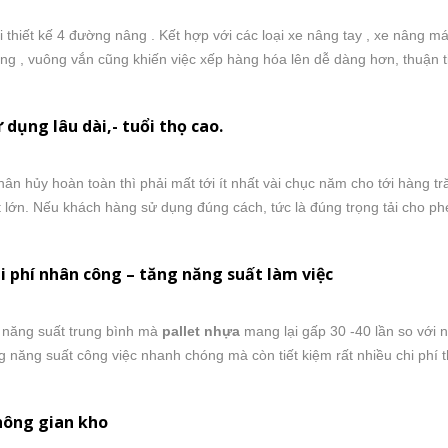
 thiết kế 4 đường nâng . Kết hợp với các loại xe nâng tay , xe nâng 
ẳng , vuông vắn cũng khiến việc xếp hàng hóa lên dễ dàng hơn, thuận t
 dụng lâu dài,- tuổi thọ cao.
n hủy hoàn toàn thì phải mất tới ít nhất vài chục năm cho tới hàng tr
 lớn. Nếu khách hàng sử dụng đúng cách, tức là đúng trọng tải cho phé
i phí nhân công – tăng năng suất làm việc
 năng suất trung bình mà
pallet nhựa
mang lại gấp 30 -40 lần so với 
g năng suất công việc nhanh chóng mà còn tiết kiệm rất nhiều chi phí 
hông gian kho