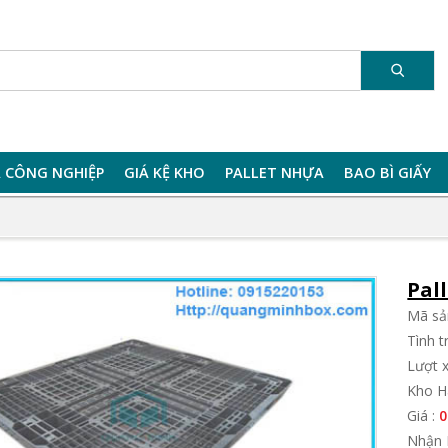
 CÔNG NGHIỆP
GIÁ KỆ KHO
PALLET NHỰA
BAO BÌ GIẤY
Pal
Mã sả
Tình 
Lượt 
Kho H
Giá :
0
Nhận 