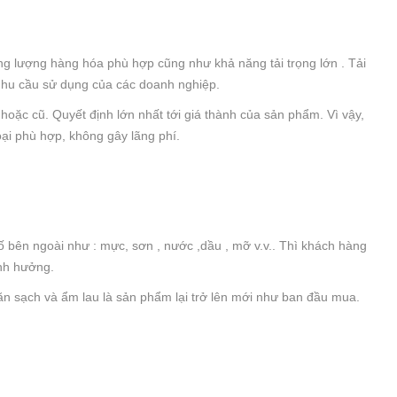
rọng lượng hàng hóa phù hợp cũng như khả năng tải trọng lớn . Tải
 nhu cầu sử dụng của các doanh nghiệp.
hoặc cũ. Quyết định lớn nhất tới giá thành của sản phẩm. Vì vậy,
ại phù hợp, không gây lãng phí.
 bên ngoài như : mực, sơn , nước ,dầu , mỡ v.v.. Thì khách hàng
ảnh hưởng.
hăn sạch và ẩm lau là sản phẩm lại trở lên mới như ban đầu mua.