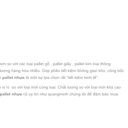
 so với các loại pallet gỗ , pallet giấy , pallet kim loại thông
lượng hàng hóa nhiều. Góp phần tiết kiệm không gian kho, công bốc
hì
pallet nhựa
là một sự lựa chọn rất “tiết kiệm kinh tể”.
p xỉ ½ so với loại mới cùng loại. Chất lượng so với loại mới khá cao
pallet nhựa
cũ uy tín như quangminh chúng tôi để đảm bảo mua