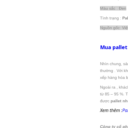
Màu sắc : Đen
Tình trạng :
Pa
Nguồn gốc: Vi
Mua pallet
Nhìn chung, s
thường . Với k
xếp hàng hóa b
Ngoài ra , khá
từ 85 – 95 %. 
được
pallet n
Xem thêm :
Pa
Công ty cổ ph