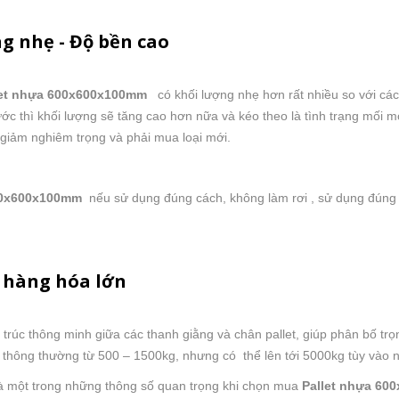
g nhẹ - Độ bền cao
let nhựa 600x600x100mm
có khối lượng nhẹ hơn rất nhiều so với các lo
c thì khối lượng sẽ tăng cao hơn nữa và kéo theo là tình trạng mối mọt, 
 giảm nghiêm trọng và phải mua loại mới.
0x600x100mm
nếu sử dụng đúng cách, không làm rơi , sử dụng đúng tải
g hàng hóa lớn
u trúc thông minh giữa các thanh giằng và chân pallet, giúp phân bố t
 thông thường từ 500 – 1500kg, nhưng có thể lên tới 5000kg tùy vào
à một trong những thông số quan trọng khi chọn mua
Pallet nhựa 60