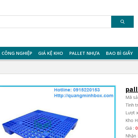
 CÔNG NGHIỆP
GIÁ KỆ KHO
PALLET NHỰA
BAO BÌ GIẤY
pal
Mã sả
Tình 
Lượt 
Kho H
Giá :
0
Nhận 