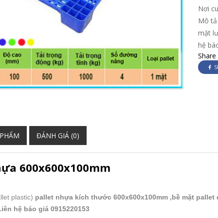
Nơi c
Mô tả
mặt lư
hệ bá
Share
S
 PHẨM
ĐÁNH GIÁ (0)
nhựa 600x600x100mm
llet plastic)
pallet nhựa kích thước 600x600x100mm ,bề mặt pallet 
.Liên hệ báo giá 0915220153