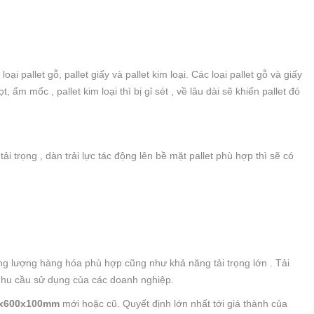
ại pallet gỗ, pallet giấy và pallet kim loại. Các loại pallet gỗ và giấy
ẩm mốc , pallet kim loại thì bị gỉ sét , về lâu dài sẽ khiến pallet đó
 trọng , dàn trải lực tác động lên bề mặt pallet phù hợp thì sẽ có
rọng lượng hàng hóa phù hợp cũng như khả năng tải trọng lớn . Tải
 nhu cầu sử dụng của các doanh nghiệp.
0x600x100mm
mới hoặc cũ. Quyết định lớn nhất tới giá thành của