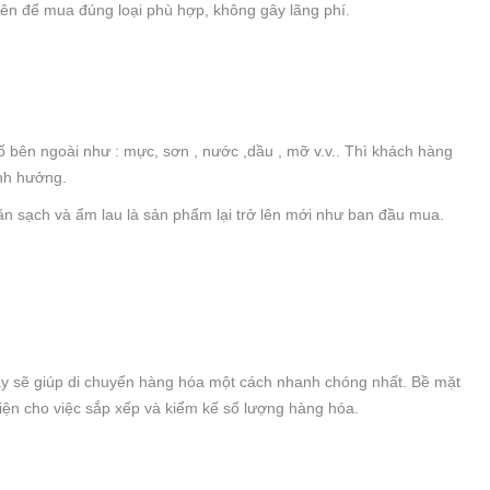
lên để mua đúng loại phù hợp, không gây lãng phí.
 bên ngoài như : mực, sơn , nước ,dầu , mỡ v.v.. Thì khách hàng
ảnh hưởng.
hăn sạch và ẩm lau là sản phẩm lại trở lên mới như ban đầu mua.
g
máy sẽ giúp di chuyển hàng hóa một cách nhanh chóng nhất. Bề mặt
iện cho việc sắp xếp và kiểm kế số lượng hàng hóa.