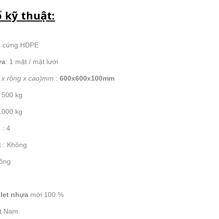
 kỹ thuật:
ựa cứng HDPE
ựa
: 1 mặt / mặt lưới
i x rộng x cao)mm
:
600x600x100mm
: 500 kg
 1000 kg
 : 4
t : Không
hông
h
llet nhựa
mới 100 %
ệt Nam