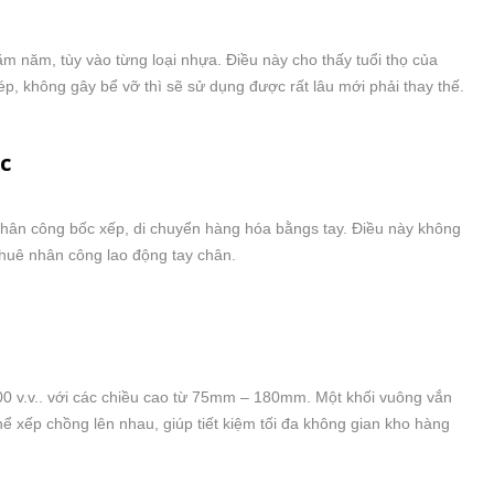
ăm năm, tùy vào từng loại nhựa. Điều này cho thấy tuổi thọ của
p, không gây bể vỡ thì sẽ sử dụng được rất lâu mới phải thay thế.
c
nhân công bốc xếp, di chuyển hàng hóa bằngs tay. Điều này không
thuê nhân công lao động tay chân.
0 v.v.. với các chiều cao từ 75mm – 180mm. Một khối vuông vắn
thể xếp chồng lên nhau, giúp tiết kiệm tối đa không gian kho hàng