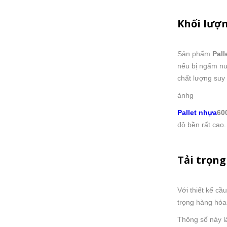
Khối lượn
Sản phẩm
Pal
nếu bị ngấm nướ
chất lượng suy
ảnhg
Pallet nhựa
60
độ bền rất cao.
Tải trọn
Với thiết kế cầ
trọng hàng hóa
Thông số này l