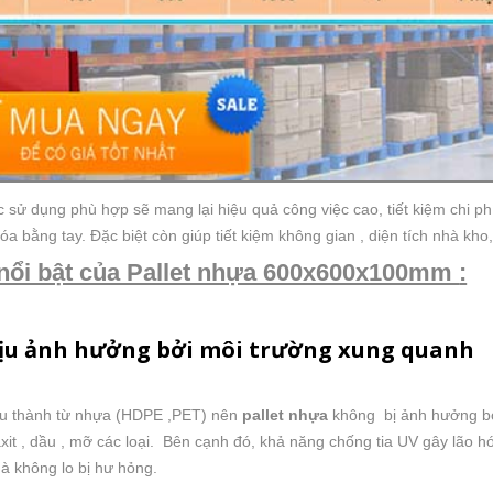
sử dụng phù hợp sẽ mang lại hiệu quả công việc cao, tiết kiệm chi phí
a bằng tay. Đặc biệt còn giúp tiết kiệm không gian , diện tích nhà kho
nổi bật của Pallet nhựa 600x600x100mm
:
ịu ảnh hưởng bởi môi trường xung quanh
cấu thành từ nhựa (HDPE ,PET) nên
pallet nhựa
không bị ảnh hưởng bởi
xit , dầu , mỡ các loại. Bên cạnh đó, khả năng chống tia UV gây lão h
mà không lo bị hư hỏng.