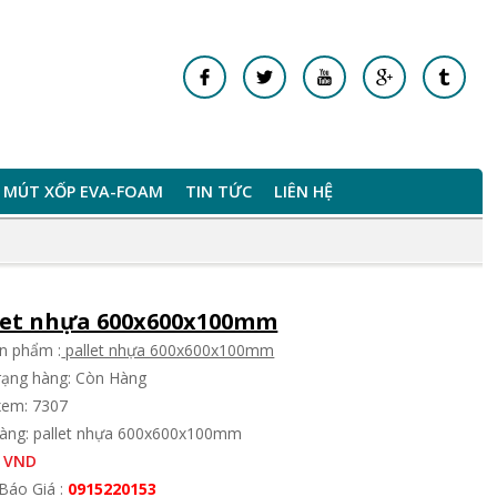
MÚT XỐP EVA-FOAM
TIN TỨC
LIÊN HỆ
let nhựa 600x600x100mm
n phẩm :
pallet nhựa 600x600x100mm
trạng hàng: Còn Hàng
xem: 7307
àng: pallet nhựa 600x600x100mm
 VND
Báo Giá :
0915220153