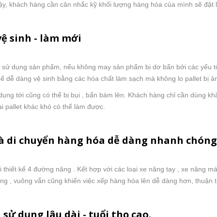
ậy, khách hàng cần cân nhắc kỹ khối lượng hàng hóa của mình sẽ đặt 
ệ sinh - làm mới
h sử dụng sản phẩm, nếu không may sản phẩm bị dơ bẩn bởi các yếu tố
hể dễ dàng vệ sinh bằng các hóa chất làm sạch mà không lo pallet bị 
 dụng tới cũng có thể bị bụi , bẩn bám lên. Khách hàng chỉ cần dùng k
i pallet khác khó có thể làm được.
và di chuyển hàng hóa dễ dàng nhanh chón
 thiết kế 4 đường nâng . Kết hợp với các loại xe nâng tay , xe nâng 
ẳng , vuông vắn cũng khiến việc xếp hàng hóa lên dễ dàng hơn, thuận t
 sử dụng lâu dài - tuổi thọ cao.