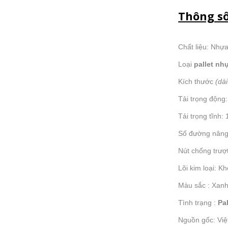
Thông số
Chất liệu: Nh
Loại
pallet nh
Kích thước
(dà
Tải trọng động
Tải trọng tĩnh:
Số đường nâng
Nút chống trượ
Lõi kim loại: K
Màu sắc : Xan
Tình trạng :
Pa
Nguồn gốc: Vi