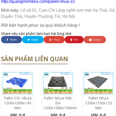
http://quangminhbox.com/pallet-nhua-22
Nhà máy:
Lô số 01, Cụm CN Làng nghề sơn mài Hạ Thái, Xã
Duyên Thái, Huyện Thường Tín, Hà Nội
Rất hân hạnh phục vụ quý khách hàng !
Share nếu sản phẩm làm bạn hài lòng nhé
Share
Tweet
Plus
Pin
Gmail
SẢN PHẨM LIÊN QUAN
Pallet Cốc Nhựa
Pallet Nhựa Mặt
Pallet Nhựa
1200x1000x145
Đá
1200x1100x120
Mm
1200x1000x150mm
Mm
HN: 0 đ
HN: 0 đ
HN: 0 đ