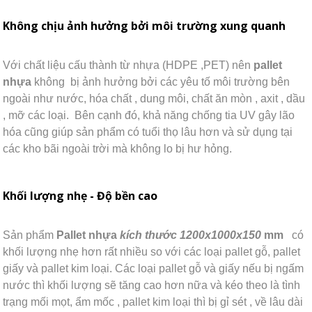
Không chịu ảnh hưởng bởi môi trường xung quanh
Với chất liệu cấu thành từ nhựa (HDPE ,PET) nên
pallet
nhựa
không bị ảnh hưởng bởi các yêu tố môi trường bên
ngoài như nước, hóa chất , dung môi, chất ăn mòn , axit , dầu
, mỡ các loại. Bên cạnh đó, khả năng chống tia UV gây lão
hóa cũng giúp sản phẩm có tuổi thọ lâu hơn và sử dụng tại
các kho bãi ngoài trời mà không lo bị hư hỏng.
Khối lượng nhẹ - Độ bền cao
Sản phẩm
Pallet nhựa
kích thước 1200x1000x150
mm
có
khối lượng nhẹ hơn rất nhiều so với các loại pallet gỗ, pallet
giấy và pallet kim loại. Các loại pallet gỗ và giấy nếu bị ngấm
nước thì khối lượng sẽ tăng cao hơn nữa và kéo theo là tình
trạng mối mọt, ẩm mốc , pallet kim loại thì bị gỉ sét , về lâu dài