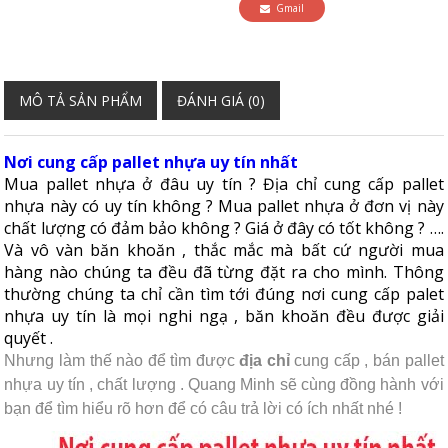
Gmail
MÔ TẢ SẢN PHẨM
ĐÁNH GIÁ (0)
Nơi cung cấp pallet nhựa uy tín nhất
Mua pallet nhựa ở đâu uy tín ? Địa chỉ cung cấp pallet
nhựa này có uy tín không ? Mua pallet nhựa ở đơn vị này
chất lượng có đảm bảo không ? Giá ở đây có tốt không ? ….
Và vô vàn băn khoăn , thắc mắc mà bất cứ người mua
hàng nào chúng ta đều đã từng đặt ra cho mình. Thông
thường chúng ta chỉ cần tìm tới đúng nơi cung cấp palet
nhựa uy tín là mọi nghi ngạ , băn khoăn đều được giải
quyết .
Nhưng làm thế nào để tìm được
địa chỉ
cung cấp , bán pallet
nhựa uy tín , chất lượng . Quang Minh sẽ cùng đồng hành với
bạn để tìm hiểu rõ hơn để có câu trả lời có ích nhất nhé !