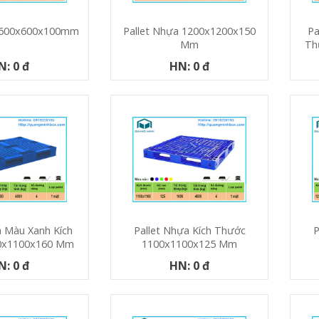
a 600x600x100mm
Pallet Nhựa 1200x1200x150
Pa
Mm
Th
N: 0 đ
HN: 0 đ
a Màu Xanh Kích
Pallet Nhựa Kích Thước
P
0x1100x160 Mm
1100x1100x125 Mm
N: 0 đ
HN: 0 đ