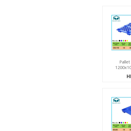
Palle
1200x1
H