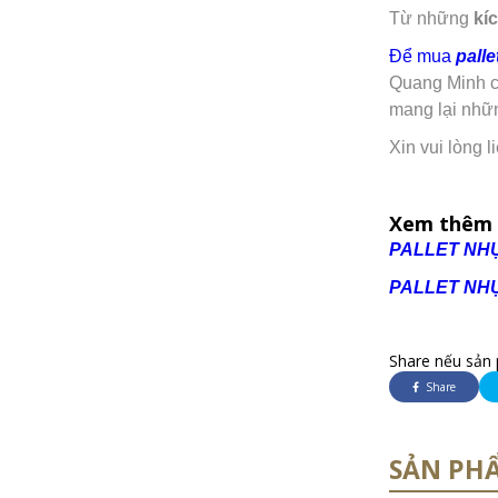
Từ những
kí
Để mua
pall
Quang Minh c
mang lại nhữn
Xin vui lòng
Xem thêm 
PALLET NH
PALLET NH
Share nếu sản 
Share
SẢN PH