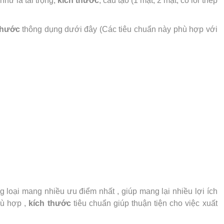
hư là tải trọng,
kích thước
, cấu tạo (1 mặt, 2 mặt, có lõi thép
thước
thông dụng dưới đây (Các tiêu chuẩn này phù hợp với
 loại mang nhiều ưu điểm nhất , giúp mang lại nhiều lợi ích
hù hợp ,
kích thước
tiêu chuẩn giúp thuận tiện cho việc xuất