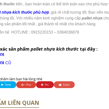
ch thước
trên , bạn hoàn toàn có thể tính toán sao cho phù hợp v
et nhựa kích thước phù hợp
,giá rẻ chất lượng tốt. Bạn nên 
húng tôi. Với nhiều năm kinh nghiệm cung cấp
pallet nhựa
cho
g sản phẩm tốt nhất , giá thành rẻ nhất cho khách hàng.
 liên hệ HOTLINE : 0915220153 – 0384036878
xác sản phẩm
pallet nhựa kích thước
tại đây :
ỰA
ỰA
CŨ
phẩm làm bạn hài lòng nhé
Tweet
Plus
Pin
Gmail
ẨM LIÊN QUAN