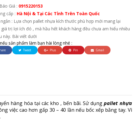
Báo Giá :
0915220153
ung cấp :
Hà Nội & Tại Các Tỉnh Trên Toàn Quốc
ngắn : Lựa chọn pallet nhựa kích thước phù hợp mới mang lại
giá trị lợi ích đó , mà hầu hết khách hàng đều chưa am hiểu nhiều
u này. Bài viết dưới
 nếu sản phẩm làm bạn hài lòng nhé :
hare
Tweet
Plus
Pin
Gmail
uyển hàng hóa tại các kho , bến bãi. Sử dụng
pallet nhựa
công việc cao hơn gấp 30 – 40 lần nếu bốc xếp bằng tay. Vì
.