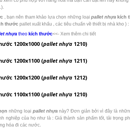
au xem có phù hợp với hàng hóa mà bạn cần đặt lên hay không n
.).
ớc
, bạn nên tham khảo lựa chọn những loại
pallet nhựa
kích 
ch thước
pallet xuất khẩu , các tiêu chuẩn về thiết bị nhà kho ) :
let nhựa
theo
kích thước
<<- Xem thêm chi tiết
thước 1200x1000 (
pallet nhựa
1210)
thước 1200x1100 (
pallet nhựa
1211)
thước 1200x1200 (
pallet nhựa
1212)
thước 1100x1100 (
pallet nhựa
1210)
họn
những loại
pallet nhựa
này? Đơn giản bởi vì đây là những
h nghiệp của họ như là : Giá thành sản phẩm tốt, tải trọng p
ng hóa đi các nước.