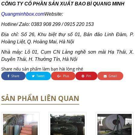
CÔNG TY CỔ PHẦN SẢN XUẤT BAO BÌ QUANG MINH
Quangminhbox.com
Website:
Hotline/ Zalo: 0383 908 299 / 0915 220 153
Địa chỉ: Số 26, Khu biệt thự số 01, Bán đảo Linh Đàm, P.
Hoàng Liệt, Q. Hoàng Mai, Hà Nội
Nhà máy: Lô 01, Cụm CN Làng nghề sơn mài Hạ Thái, X.
Duyên Thái, H. Thường Tín, Hà Nội
Share nếu sản phẩm làm bạn hài lòng nhé
Share
Tweet
Plus
Pin
Gmail
SẢN PHẨM LIÊN QUAN