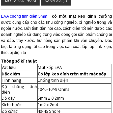
MÔ TẢ SẢN PHẨM
ĐÁNH GIÁ (0)
EVA chống tĩnh điện 5mm
có một mặt keo dính
thường
được cung cấp cho các khu công nghiệp, xí nghiệp trong và
ngoài nước. Bởi tính đàn hồi cao, cách điện tốt nên được các
doanh nghiệp sử dụng trong việc đóng gói sản phẩm chống bị
va đập, trầy xước, hư hỏng sản phẩm khi vận chuyện. Đặc
biệt là ứng dụng rất cao trong việc sản xuất lắp ráp link kiện,
thiết bị điện tử
Thông số kĩ thuật
Vật liệu
Mút xốp EVA
Đặc điểm
Có lớp keo dính trên một mặt xốp
Tính năng
Chống tĩnh điện
Độ chống tĩnh
10^6-10^9 Ohms
điện
Độ dày
5mm ± 0.2mm
Kích thước
1m2 x 2m4
Độ cứng
40-45 Shore