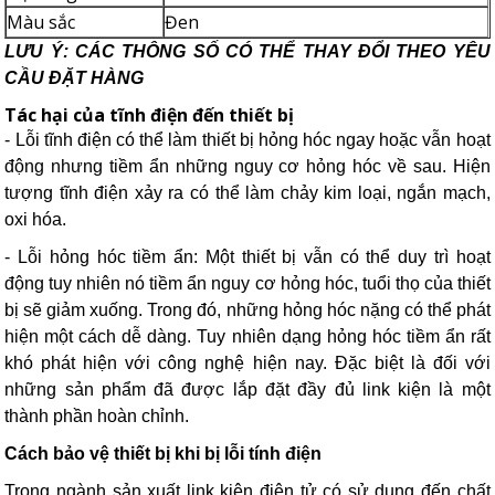
Màu sắc
Đen
LƯU Ý: CÁC THÔNG SỐ CÓ THỂ THAY ĐỔI THEO YÊU
CẦU ĐẶT HÀNG
Tác hại của tĩnh điện đến thiết bị
- Lỗi tĩnh điện có thể làm thiết bị hỏng hóc ngay hoặc vẫn hoạt
động nhưng tiềm ẩn những nguy cơ hỏng hóc về sau. Hiện
tượng tĩnh điện xảy ra có thể làm chảy kim loại, ngắn mạch,
oxi hóa.
- Lỗi hỏng hóc tiềm ẩn: Một thiết bị vẫn có thể duy trì hoạt
động tuy nhiên nó tiềm ẩn nguy cơ hỏng hóc, tuổi thọ của thiết
bị sẽ giảm xuống. Trong đó, những hỏng hóc nặng có thể phát
hiện một cách dễ dàng. Tuy nhiên dạng hỏng hóc tiềm ẩn rất
khó phát hiện với công nghệ hiện nay. Đặc biệt là đối với
những sản phẩm đã được lắp đặt đầy đủ link kiện là một
thành phần hoàn chỉnh.
Cách bảo vệ thiết bị khi bị lỗi tính điện
Trong ngành sản xuất link kiện điện tử có sử dụng đến chất