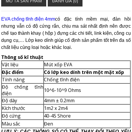
MÔ TẢ SẢN PHẨM
ĐÁNH GIÁ (0)
EVA chống tĩnh điện 4mm
có đặc tính mềm mại, đàn hồi
nhưng vẫn có độ cứng rắn, chịu ma sát nhất định nên được
chế tạo thành khay ( hộp ) đựng các chi tiết, link kiện, công cụ
dụng cụ,… Lớp keo dính giúp cố định sản phẩm tốt trên đa số
chất liệu cùng loại hoặc khác loại.
Thông số kĩ thuật
Vật liệu
Mút xốp EVA
Đặc điểm
Có lớp keo dính trên một mặt xốp
Tính năng
Chống tĩnh điện
Độ chống tĩnh
10^6-10^9 Ohms
điện
Độ dày
4mm ± 0.2mm
Kích thước
1m2 x 2m4
Độ cứng
40-45 Shore
Màu sắc
Đen
LƯU Ý: CÁC THÔNG SỐ CÓ THỂ THAY ĐỔI THEO YÊU