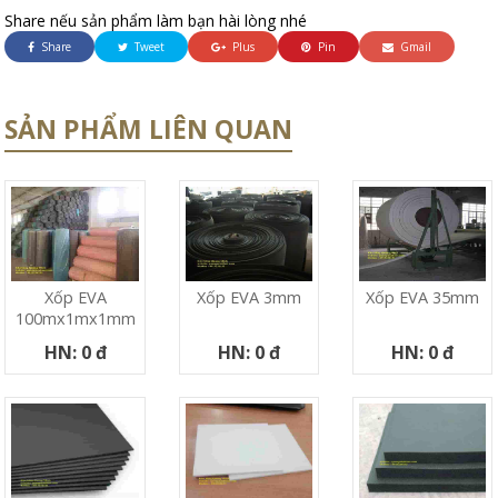
Share nếu sản phẩm làm bạn hài lòng nhé
Share
Tweet
Plus
Pin
Gmail
SẢN PHẨM LIÊN QUAN
Xốp EVA
Xốp EVA 3mm
Xốp EVA 35mm
100mx1mx1mm
HN: 0 đ
HN: 0 đ
HN: 0 đ