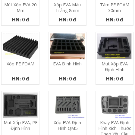
Mút Xốp EVA 20
Xốp EVA Màu
Tấm PE FOAM
Mm
Trắng 8mm
30mm
HN: 0 đ
HN: 0 đ
HN: 0 đ
Xốp PE FOAM
EVA Định Hình
Mut Xốp EVA
Định Hình
HN: 0 đ
HN: 0 đ
HN: 0 đ
Xốp EVA Định
Khay EVA Định
Mut Xốp EVA, PE
Hình QM5
Hình Kích Thước
Định Hình
Theo Yêu Cầu