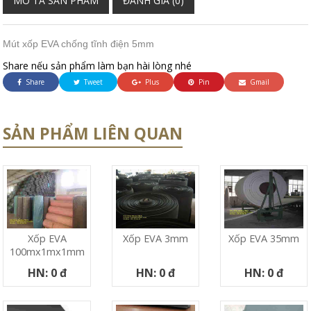
MÔ TẢ SẢN PHẨM
ĐÁNH GIÁ (0)
Mút xốp EVA chống tĩnh điện 5mm
Share nếu sản phẩm làm bạn hài lòng nhé
Share
Tweet
Plus
Pin
Gmail
SẢN PHẨM LIÊN QUAN
Xốp EVA
Xốp EVA 3mm
Xốp EVA 35mm
100mx1mx1mm
HN: 0 đ
HN: 0 đ
HN: 0 đ