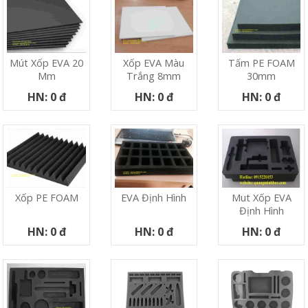
Mút Xốp EVA 20
Xốp EVA Màu
Tấm PE FOAM
Mm
Trắng 8mm
30mm
HN: 0 đ
HN: 0 đ
HN: 0 đ
Xốp PE FOAM
EVA Định Hình
Mut Xốp EVA
Định Hình
HN: 0 đ
HN: 0 đ
HN: 0 đ