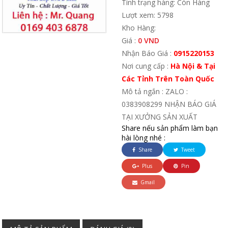
Tình trạng hàng: Còn Hàng
Lượt xem: 5798
Kho Hàng:
Giá :
0 VND
Nhận Báo Giá :
0915220153
Nơi cung cấp :
Hà Nội & Tại
Các Tỉnh Trên Toàn Quốc
Mô tả ngắn : ZALO :
0383908299 NHẬN BÁO GIÁ
TẠI XƯỞNG SẢN XUẤT
Share nếu sản phẩm làm bạn
hài lòng nhé :
Share
Tweet
Plus
Pin
Gmail