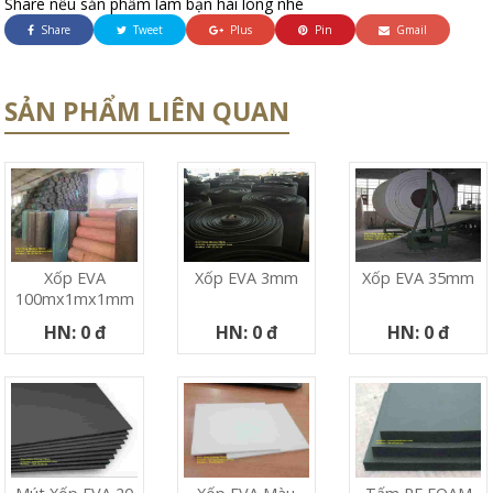
Share nếu sản phẩm làm bạn hài lòng nhé
Share
Tweet
Plus
Pin
Gmail
SẢN PHẨM LIÊN QUAN
Xốp EVA
Xốp EVA 3mm
Xốp EVA 35mm
100mx1mx1mm
HN: 0 đ
HN: 0 đ
HN: 0 đ