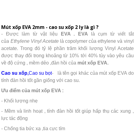
Mút xốp EVA 2mm - cao su xốp 2 ly là gì ?
- Được làm từ vật liệu
EVA . EVA
là cụm từ viết tắt
của
Ethylene Vinyl Acetate
là copolymer của ethylene và vinyl
acetate. Trong đó tỷ lệ phần trăm khối lượng Vinyl Acetate
được thay đổi trong khoảng từ 10% tới 40% tùy vào yêu cầu
về độ cứng , mềm dẻo ,đàn hồi của
mút xốp EVA.
Cao su xốp,
Cao su bọt
-
là tên gọi khác của mút xốp EVA do
tính đàn hồi tốt gần giống với cao su.
Ưu điểm của mút xốp EVA :
- Khối lượng nhẹ
- Mềm và linh hoạt , tính đàn hồi tốt giúp hấp thụ các xung ,
lực tác động
- Chống tia bức xạ ,tia cực tím