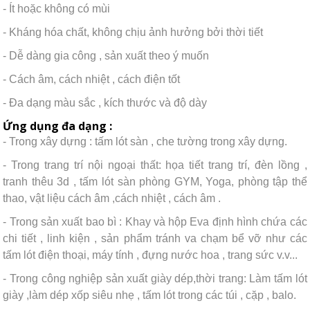
- Ít hoặc không có mùi
- Kháng hóa chất, không chịu ảnh hưởng bởi thời tiết
- Dễ dàng gia công , sản xuất theo ý muốn
- Cách âm, cách nhiệt , cách điện tốt
- Đa dạng màu sắc , kích thước và độ dày
Ứng dụng đa dạng :
- Trong xây dựng : tấm lót sàn , che tường trong xây dựng.
- Trong trang trí nội ngoại thất: họa tiết trang trí, đèn lồng ,
tranh thêu 3d , tấm lót sàn phòng GYM, Yoga, phòng tập thể
thao, vật liệu cách âm ,cách nhiệt , cách âm .
- Trong sản xuất bao bì : Khay và hộp Eva định hình chứa các
chi tiết , linh kiện , sản phẩm tránh va chạm bể vỡ như các
tấm lót điện thoại, máy tính , đựng nước hoa , trang sức v.v...
- Trong công nghiệp sản xuất giày dép,thời trang: Làm tấm lót
giày ,làm dép xốp siêu nhẹ , tấm lót trong các túi , cặp , balo.