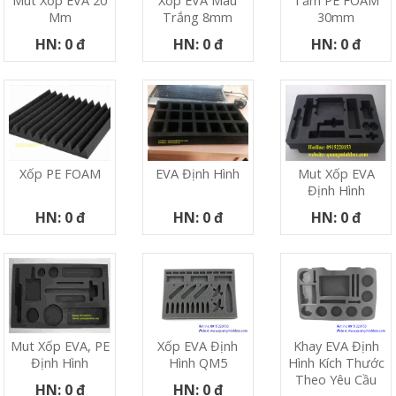
Mút Xốp EVA 20
Xốp EVA Màu
Tấm PE FOAM
Mm
Trắng 8mm
30mm
HN: 0 đ
HN: 0 đ
HN: 0 đ
Xốp PE FOAM
EVA Định Hình
Mut Xốp EVA
Định Hình
HN: 0 đ
HN: 0 đ
HN: 0 đ
Xốp EVA Định
Khay EVA Định
Mut Xốp EVA, PE
Hình QM5
Hình Kích Thước
Định Hình
Theo Yêu Cầu
HN: 0 đ
HN: 0 đ