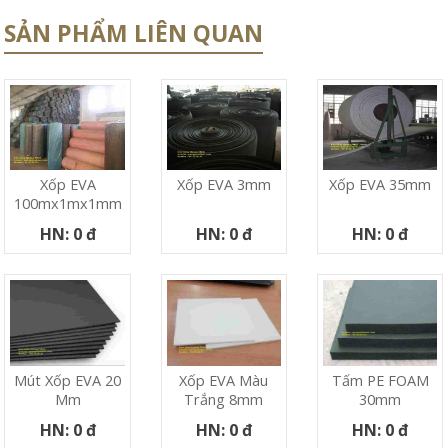
SẢN PHẨM LIÊN QUAN
Xốp EVA
Xốp EVA 3mm
Xốp EVA 35mm
100mx1mx1mm
HN: 0 đ
HN: 0 đ
HN: 0 đ
Mút Xốp EVA 20
Xốp EVA Màu
Tấm PE FOAM
Mm
Trắng 8mm
30mm
HN: 0 đ
HN: 0 đ
HN: 0 đ