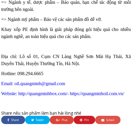
=> Ngành y tế, dược phẩm – Bảo quản, hạn chế tác động từ môi
trường bên ngoài.
=> Ngành mỹ phẩm – Bảo vệ các sản phẩm đồ dễ vỡ.
Khay xốp PE định hình là giải pháp đóng gói hiệu quả cho nhiều
ngành nghề, an toàn hiệu quả cho các sản phẩm.
Địa chỉ: Lô số 01, Cụm CN Làng Nghề Sơn Mài Hạ Thái, Xã
Duyên Thái, Huyện Thường Tín, Hà Nội.
Hotline: 098.294.6665
Email: oil.quangminh@gmail.com
Website: http://quangminhbox.com/
- https://quangminhoil.com.vn/
Share nếu sản phẩm làm bạn hài lòng nhé
Share
Tweet
Plus
Pin
Gmail