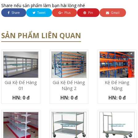
Share nếu sản phẩm làm bạn hài lòng nhé
Share
Tweet
Plus
Pin
Gmail
SẢN PHẨM LIÊN QUAN
Giá Kệ Để Hàng
Giá Kệ Để Hàng
Kệ Để Hàng
01
Nặng 2
Nặng
HN: 0 đ
HN: 0 đ
HN: 0 đ