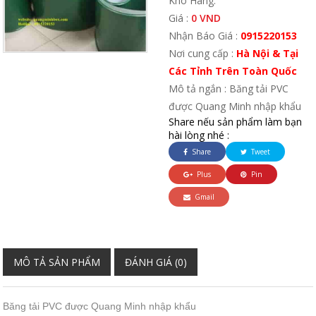
Kho Hàng:
Giá :
0 VND
Nhận Báo Giá :
0915220153
Nơi cung cấp :
Hà Nội & Tại
Các Tỉnh Trên Toàn Quốc
Mô tả ngắn : Băng tải PVC
được Quang Minh nhập khẩu
Share nếu sản phẩm làm bạn
hài lòng nhé :
Share
Tweet
Plus
Pin
Gmail
MÔ TẢ SẢN PHẨM
ĐÁNH GIÁ (0)
Băng tải PVC được Quang Minh nhập khẩu