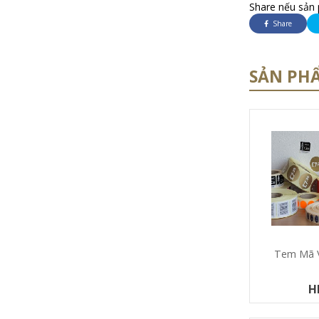
Share nếu sản 
Share
SẢN PH
Tem Mã 
H