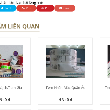
phẩm làm bạn hài lòng nhé
Tweet
Plus
Pin
Gmail
ẨM LIÊN QUAN
Vạch,tem Giá
Tem Nhãn Mác Quần Áo
Te
N: 0 đ
HN: 0 đ