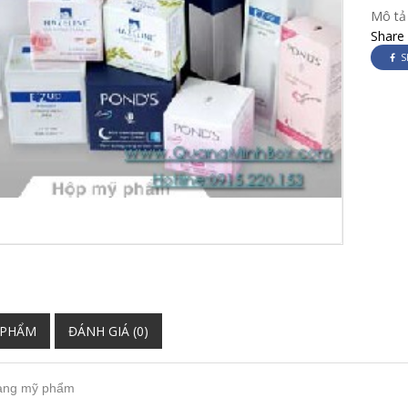
Mô tả
Share
S
 PHẨM
ĐÁNH GIÁ (0)
àng mỹ phẩm