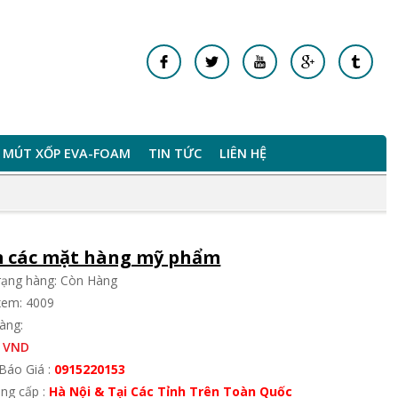
MÚT XỐP EVA-FOAM
TIN TỨC
LIÊN HỆ
 các mặt hàng mỹ phẩm
trạng hàng: Còn Hàng
xem: 4009
àng:
 VND
Báo Giá :
0915220153
ung cấp :
Hà Nội & Tại Các Tỉnh Trên Toàn Quốc