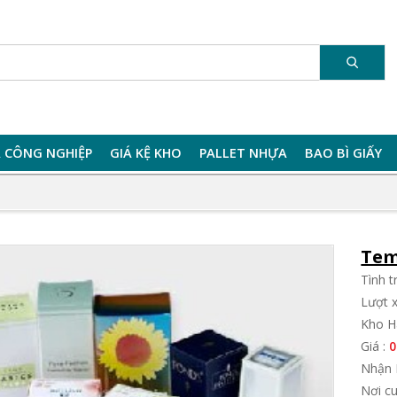
 CÔNG NGHIỆP
GIÁ KỆ KHO
PALLET NHỰA
BAO BÌ GIẤY
Tem
Tình 
Lượt 
Kho H
Giá :
0
Nhận 
Nơi c