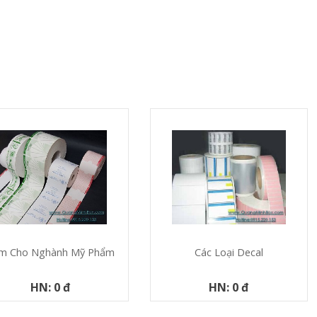
m Cho Nghành Mỹ Phẩm
Các Loại Decal
HN: 0 đ
HN: 0 đ