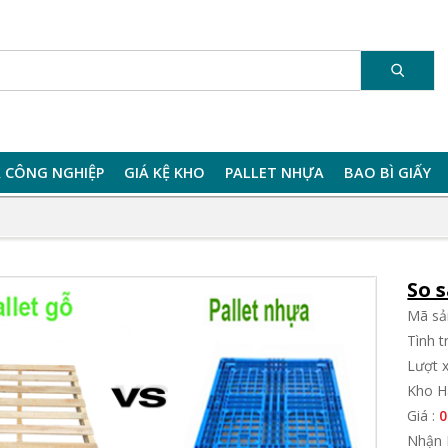
 CÔNG NGHIỆP
GIÁ KỆ KHO
PALLET NHỰA
BAO BÌ GIẤY
So 
Mã sả
Tình 
Lượt 
Kho Hà
Giá :
0
Nhận 