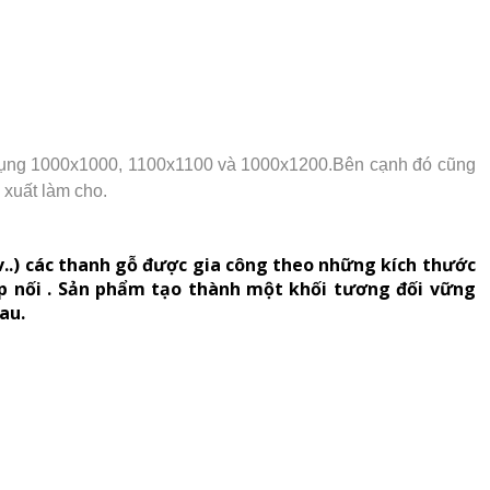
g dụng 1000x1000, 1100x1100 và 1000x1200.Bên cạnh đó cũng
 xuất làm cho.
.v..) các thanh gỗ được gia công theo những kích thước
ớp nối . Sản phẩm tạo thành một khối tương đối vững
au.