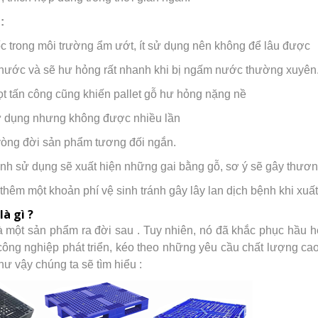
:
c trong môi trường ẩm ướt, ít sử dụng nên không để lâu được
 nước và sẽ hư hỏng rất nhanh khi bị ngấm nước thường xuyên
ọt tấn công cũng khiến pallet gỗ hư hỏng nặng nề
sử dụng nhưng không được nhiều lần
 vòng đời sản phẩm tương đối ngắn.
rình sử dụng sẽ xuất hiện những gai bằng gỗ, sơ ý sẽ gây thươ
 thêm một khoản phí vệ sinh tránh gây lây lan dịch bệnh khi xuấ
là gì ?
à một sản phẩm ra đời sau . Tuy nhiên, nó đã khắc phục hầu hế
công nghiệp phát triển, kéo theo những yêu cầu chất lượng cao
hư vậy chúng ta sẽ tìm hiểu :