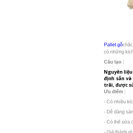
Pallet gỗ
chắc
có những kích
Cấu tạo :
Nguyên liệu 
định sẵn và
trãi, được 
Ưu điểm :
- Có nhiều kí
- Dễ dàng sản
- Có thể sửa 
- Giá thành rẻ