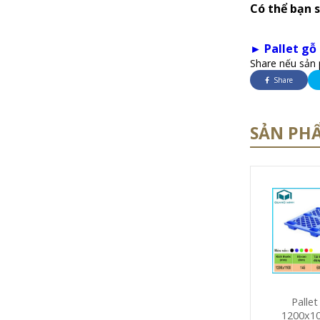
Có thể bạn 
► Pallet gỗ 
Share nếu sản 
Share
SẢN PH
Palle
1200x1