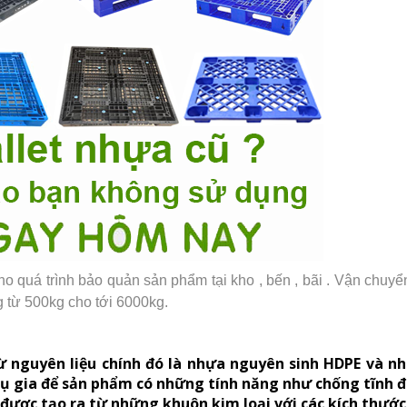
o quá trình bảo quản sản phẩm tại kho , bến , bãi . Vận chuy
ng từ 500kg cho tới 6000kg.
 nguyên liệu chính đó là nhựa nguyên sinh HDPE và nhự
ụ gia để sản phẩm có những tính năng như chống tĩnh đi
được tạo ra từ những khuôn kim loại với các kích thước 