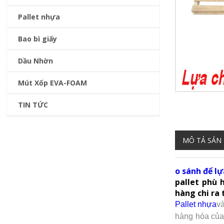
Pallet nhựa
Bao bì giấy
Dầu Nhờn
Mút Xốp EVA-FOAM
TIN TỨC
MÔ TẢ SẢN
o sánh để lự
pallet phù 
hàng chi ra
Pallet nhựa
v
hàng hóa của 