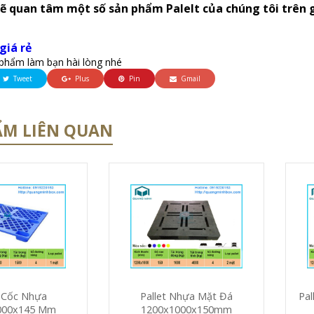
sẽ quan tâm một số sản phẩm Palelt của chúng tôi trên 
giá rẻ
phẩm làm bạn hài lòng nhé
Tweet
Plus
Pin
Gmail
ẨM LIÊN QUAN
t Cốc Nhựa
Pallet Nhựa Mặt Đá
Pal
000x145 Mm
1200x1000x150mm