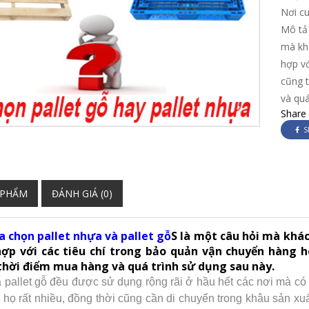
Nơi c
Mô tả 
mà kh
hợp vớ
cũng 
và quá
Share
S
 PHẨM
ĐÁNH GIÁ (0)
a chọn pallet nhựa và pallet gỗ
S
là một câu hỏi mà khá
hợp với các tiêu chí trong bảo quản vận chuyển hàng
 thời điểm mua hàng và quá trình sử dụng sau này.
à pallet gỗ đều được sử dụng rộng rãi ở hầu hết các nơi mà 
họ rất nhiều, đồng thời cũng cần di chuyển trong khâu sản xuấ