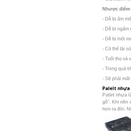
Nhược điểm 
- Dễ bị ẩm mố
- Dễ bị ngấm
- Dễ bị mối m
- Có thể tái 
- Tuổi thọ và
- Trong quá t
- Sẽ phải mất
Palelt nhựa 
Pallet nhựa l
gỗ". Khi nền 
hơn ra đời. N