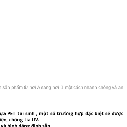
ển sản phẩm từ nơi A sang nơi B một cách nhanh chóng và an
a PET tái sinh , một số trường hợp đặc biệt sẽ được
ện, chống tia UV.
và hình dáng định sẵn .