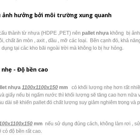
u ảnh hưởng bởi môi trường xung quanh
u cấu thành từ nhựa (HDPE ,PET) nên
pallet nhựa
không bị ảnh
ôi, chất ăn mòn , axit , dầu , mỡ các loại. Bên cạnh đó, khả nă
 dụng tại các kho bãi ngoài trời mà không lo bị hư hỏng.
 nhẹ - Độ bền cao
llet nhựa
1100x1100x150
mm
có khối lượng nhẹ hơn rất nhiều 
ỗ và giấy nếu bị ngấm nước thì khối lượng sẽ tăng cao hơn nữa và 
 lâu dài sẽ khiến pallet đó chất lượng suy giảm nghiêm trọng và 
100x1100x150
mm
nếu sử dụng đúng cách, không làm rơi , sử d
ẽ có độ bền rất cao.