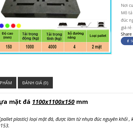
Nơi c
Mô tả 
đúc n
giá r
Share
S
 PHẨM
ĐÁNH GIÁ (0)
hựa mặt đá
1100x1100x150
mm
(pallet plastic) loại mặt đá, được làm từ nhựa đúc nguyên khối ,
153.