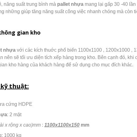
, năng suất trung bình mà
pallet nhựa
mang lại gấp 30 -40 lần
g những giúp tăng năng suất công việc nhanh chóng mà còn tiết
không gian kho
et nhựa
với các kích thuớc phổ biến 1100x1100 , 1200x1000 , 
n nên sẽ tối ưu diện tích xếp hàng trong kho. Bên cạnh đó, khi c
gian kho hàng của khách hàng để sử dụng cho mục đích khác.
kỹ thuật:
Nhựa cứng HDPE
hựa
: 2 mặt
dài x rộng x cao)mm
:
1100x1100x150
mm
g: 1000 kg