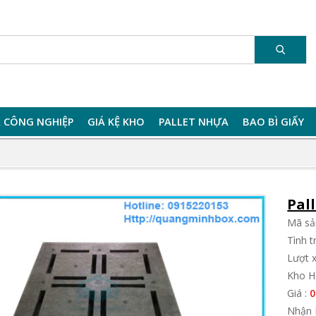
 CÔNG NGHIỆP
GIÁ KỆ KHO
PALLET NHỰA
BAO BÌ GIẤY
Pal
Mã sả
Tình 
Lượt 
Kho H
Giá :
0
Nhận 