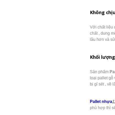
Không chị
Với chất liệ
chất , dung m
lâu hơn và sử
Khối lượng
Sản phẩm
Pa
loại pallet g
bị gỉ sét , về
Pallet nhựa
1
phù hợp thì s