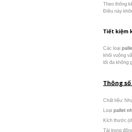
Theo thống kê
Điều này khôn
Tiết kiệm 
Các loại
pall
khối vuông vắ
tối đa không 
Thông số 
Chất liệu: 
Loại
pallet n
Kích thước
(
Tải trọng độn