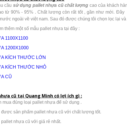
hu cầu
sử dụng pallet nhựa cũ chất lượng
cao của khách hàng
ao từ 90% - 95% . Chất lượng còn rất tổt , gần như mới. Đây 
nước ngoài về việt nam. Sau đó được chúng tôi chọn lọc lại v
m thêm một số mẫu pallet nhựa tại đây :
A 1100X1100
A 1200X1000
ỰA KÍCH THƯỚC LỚN
ỰA KÍCH THƯỚC NHỎ
ỰA CŨ
hựa cũ tại Quang Minh có lợi ích gì :
 mua đúng loại pallet nhựa để sử dụng .
được sản phẩm pallet nhựa cũ với chất lượng tốt.
pallet nhựa cũ với giá rẻ nhất.