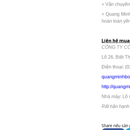
+ Vận chuyển 
+ Quang Minh 
hoàn toàn yên
Liên hệ mua 
CÔNG TY CỔ
Lô 26, Biệt 
Điện thoại: (
quangminhbo
http://quang
Nhà máy: Lô 
Rất hân hạnh
Share nếu sản 