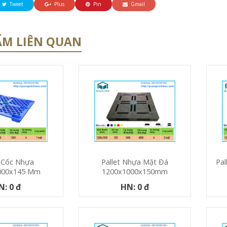
Tweet
Plus
Pin
Gmail
ẨM LIÊN QUAN
t Cốc Nhựa
Pallet Nhựa Mặt Đá
Pal
000x145 Mm
1200x1000x150mm
N: 0 đ
HN: 0 đ