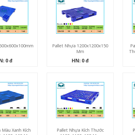
a 600x600x100mm
Pallet Nhựa 1200x1200x150
Pa
Mm
Th
N: 0 đ
HN: 0 đ
a Màu Xanh Kích
Pallet Nhựa Kích Thước
P