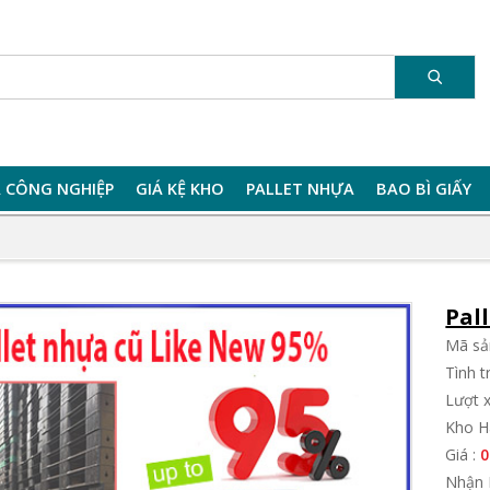
 CÔNG NGHIỆP
GIÁ KỆ KHO
PALLET NHỰA
BAO BÌ GIẤY
Pal
Mã sả
Tình 
Lượt 
Kho H
Giá :
0
Nhận 