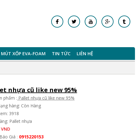
MÚT XỐP EVA-FOAM
TIN TỨC
LIÊN HỆ
let nhựa cũ like new 95%
n phẩm :
Pallet nhựa cũ like new 95%
trạng hàng: Còn Hàng
xem: 3918
àng: Pallet nhựa
 VND
Báo Giá :
0915220153