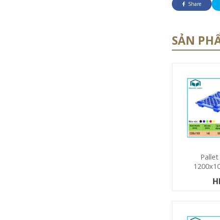
Share
SẢN PH
Palle
1200x1
H