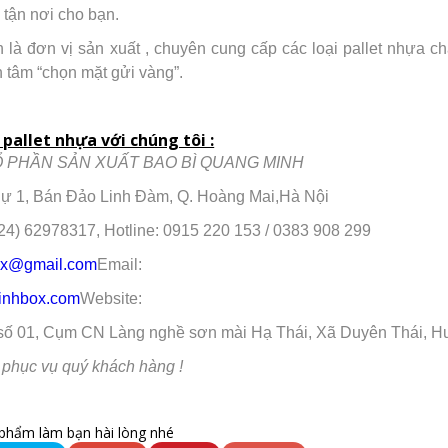
tận nơi cho bạn.
là đơn vị sản xuất , chuyên cung cấp các loại pallet nhựa chấ
 tâm “chọn mặt gửi vàng”.
pallet nhựa với chúng tôi :
 PHẦN SẢN XUẤT BAO BÌ QUANG MINH
Thự 1, Bán Đảo Linh Đàm, Q. Hoàng Mai,Hà Nội
024) 62978317, Hotline: 0915 220 153 / 0383 908 299
x@gmail.com
Email:
minhbox.com
Website:
số 01, Cụm CN Làng nghề sơn mài Hạ Thái, Xã Duyên Thái, H
 phục vụ quý khách hàng !
phẩm làm bạn hài lòng nhé