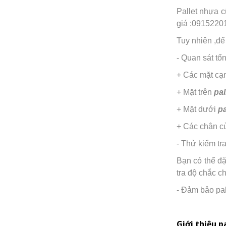
Pallet nhựa c
giá :0915220
Tuy nhiên ,để
- Quan sát tổ
+ Các mặt cạ
+ Mặt trên
pal
+ Mặt dưới
pa
+ Các chân 
- Thử kiểm tr
Bạn có thể đ
tra độ chắc c
- Đảm bảo pal
Giới thiệu p