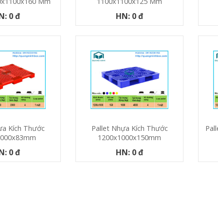
0x1100x160 Mm
1100x1100x125 Mm
N: 0 đ
HN: 0 đ
ựa Kích Thước
Pallet Nhựa Kích Thước
Pal
1000x83mm
1200x1000x150mm
N: 0 đ
HN: 0 đ