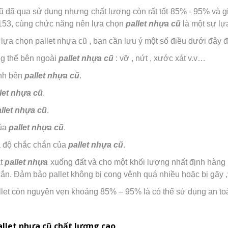
ũ đã qua sử dụng nhưng chất lượng còn rất tốt 85% - 95% và gi
153, cùng chức năng nên lựa chọn
pallet nhựa cũ
là một sự lựa
 lựa chọn pallet nhựa cũ , bạn cần lưu ý một số điều dưới đây để
ng thể bên ngoài
pallet nhựa cũ
: vỡ , nứt , xước xát v.v…
nh bên
pallet nhựa cũ
.
let nhựa cũ
.
llet nhựa cũ
.
của
pallet nhựa cũ
.
a độ chắc chắn của
pallet nhựa cũ
.
ặt
pallet nhựa
xuống đất và cho một khối lượng nhất định hàng h
hắn. Đảm bảo pallet không bị cong vênh quá nhiều hoặc bị gãy ,
let còn nguyên vẹn khoảng 85% – 95% là có thể sử dụng an to
allet nhựa cũ chất lượng cao