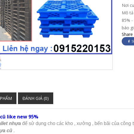
Nơi c
Mô tả 
85% - 
báo g
Share
S
 PHẨM
ĐÁNH GIÁ (0)
 cũ like new 95%
llet nhựa
để sử dụng cho các kho , xưởng , bến bãi của công t
hựa cũ
.