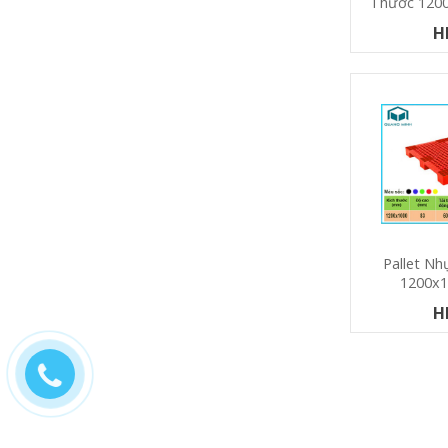
Thước 120
H
Pallet Nh
1200x
H