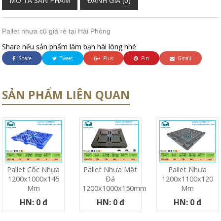
MÔ TẢ SẢN PHẨM
ĐÁNH GIÁ (0)
Pallet nhựa cũ giá rẻ tại Hải Phòng
Share nếu sản phẩm làm bạn hài lòng nhé
Share
Tweet
Plus
Pin
Gmail
SẢN PHẨM LIÊN QUAN
Pallet Cốc Nhựa
Pallet Nhựa Mặt
Pallet Nhựa
1200x1000x145
Đá
1200x1100x120
Mm
1200x1000x150mm
Mm
HN: 0 đ
HN: 0 đ
HN: 0 đ