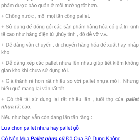
phẩm được bảo quản ở môi trường tốt hơn.
+ Chống nước , mối mọt tấn công pallet.
+ Sử dụng để đóng gói các sản phẩm hàng hóa có giá trị kinh
tế cao như hàng điện tử ,thủy tinh , đồ dễ vỡ v.v..
+ Dễ dàng vận chuyển , di chuyển hàng hóa để xuất hay nhập
kho.
+ Dễ dàng xếp các pallet nhựa lên nhau giúp tiết kiệm không
gian kho khi chưa sử dụng tới.
+ Giá thành rẻ hơn rất nhiều so với pallet nhựa mới . Nhưng
hiểu quả mang lại vẫn rất tốt.
+ Có thể tái sử dụng lại rất nhiều lần , tuổi thọ của
pallet
nhựa
rất cao.
Nếu như bạn vẫn còn đang lăn tăn rằng :
Lựa chọn pallet nhựa hay pallet gỗ
Có Nên Mua
Pallet nhựa cũ
Đã Qua Sử Dụng Không