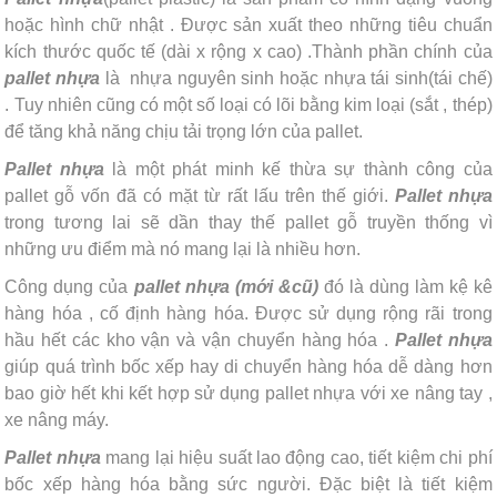
hoặc hình chữ nhật . Được sản xuất theo những tiêu chuẩn
kích thước quốc tế (dài x rộng x cao) .Thành phần chính của
pallet nhựa
là nhựa nguyên sinh hoặc nhựa tái sinh(tái chế)
. Tuy nhiên cũng có một số loại có lõi bằng kim loại (sắt , thép)
để tăng khả năng chịu tải trọng lớn của pallet.
Pallet nhựa
là một phát minh kế thừa sự thành công của
pallet gỗ vốn đã có mặt từ rất lấu trên thế giới.­­
Pallet nhựa
trong tương lai sẽ dần thay thế pallet gỗ truyền thống vì
những ưu điểm mà nó mang lại là nhiều hơn.
Công dụng của
pallet nhựa (mới &cũ)
đó là dùng làm kệ kê
hàng hóa , cố định hàng hóa. Được sử dụng rộng rãi trong
hầu hết các kho vận và vận chuyển hàng hóa .
Pallet nhựa
giúp quá trình bốc xếp hay di chuyển hàng hóa dễ dàng hơn
bao giờ hết khi kết hợp sử dụng pallet nhựa với xe nâng tay ,
xe nâng máy.
Pallet nhựa
mang lại hiệu suất lao động cao, tiết kiệm chi phí
bốc xếp hàng hóa bằng sức người. Đặc biệt là tiết kiệm