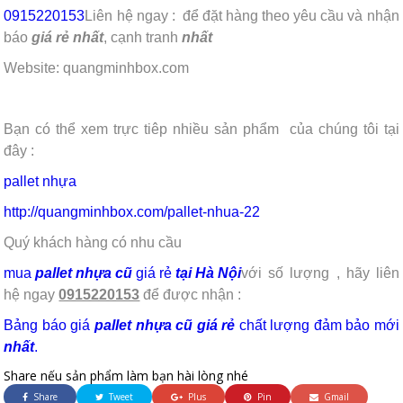
0915220153
Liên hệ ngay :
để đặt hàng theo yêu cầu và nhận
báo
giá rẻ
nhất
, cạnh tranh
nhất
Website: quangminhbox.com
Bạn có thể xem trực tiêp nhiều sản phẩm của chúng tôi tại
đây :
pallet nhựa
http://quangminhbox.com/pallet-nhua-22
Quý khách hàng có nhu cầu
mua
pallet nhựa cũ
giá rẻ
tại Hà Nội
với số lượng , hãy liên
hệ ngay
0915220153
để được nhận :
Bảng báo giá
pallet nhựa cũ
giá rẻ
chất lượng đảm bảo mới
nhất
.
Share nếu sản phẩm làm bạn hài lòng nhé
Share
Tweet
Plus
Pin
Gmail