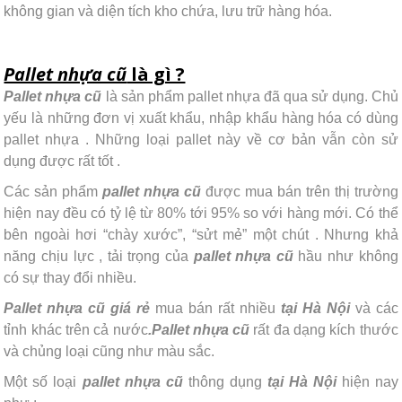
không gian và diện tích kho chứa, lưu trữ hàng hóa.
Pallet nhựa cũ
là gì ?
Pallet nhựa cũ
là sản phẩm pallet nhựa đã qua sử dụng. Chủ
yếu là những đơn vị xuất khẩu, nhập khẩu hàng hóa có dùng
pallet nhựa . Những loại pallet này về cơ bản vẫn còn sử
dụng được rất tốt .
Các sản phẩm
pallet nhựa cũ
được mua bán trên thị trường
hiện nay đều có tỷ lệ từ 80% tới 95% so với hàng mới. Có thể
bên ngoài hơi “chày xước”, “sửt mẻ” một chút . Nhưng khả
năng chịu lực , tải trọng của
pallet nhựa cũ
hầu như không
có sự thay đổi nhiều.
Pallet nhựa cũ giá rẻ
mua bán rất nhiều
tại Hà Nội
và các
tỉnh khác trên cả nước
.Pallet nhựa cũ
rất đa dạng kích thước
và chủng loại cũng như màu sắc.
Một số loại
pallet nhựa cũ
thông dụng
tại Hà Nội
hiện nay