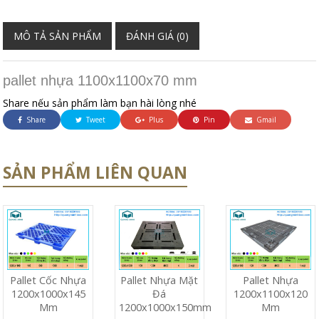
MÔ TẢ SẢN PHẨM
ĐÁNH GIÁ (0)
pallet nhựa 1100x1100x70 mm
Share nếu sản phẩm làm bạn hài lòng nhé
Share
Tweet
Plus
Pin
Gmail
SẢN PHẨM LIÊN QUAN
Pallet Cốc Nhựa
Pallet Nhựa Mặt
Pallet Nhựa
1200x1000x145
Đá
1200x1100x120
Mm
1200x1000x150mm
Mm