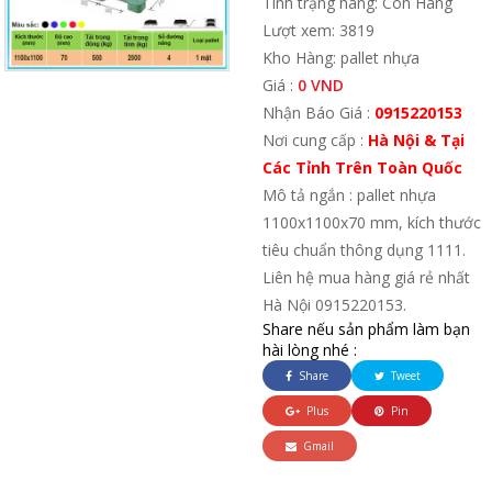
Tình trạng hàng: Còn Hàng
Lượt xem: 3819
Kho Hàng: pallet nhựa
Giá :
0 VND
Nhận Báo Giá :
0915220153
Nơi cung cấp :
Hà Nội & Tại
Các Tỉnh Trên Toàn Quốc
Mô tả ngắn : pallet nhựa
1100x1100x70 mm, kích thước
tiêu chuẩn thông dụng 1111.
Liên hệ mua hàng giá rẻ nhất
Hà Nội 0915220153.
Share nếu sản phẩm làm bạn
hài lòng nhé :
Share
Tweet
Plus
Pin
Gmail