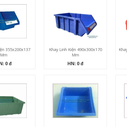
iện 355x200x137
Khay Linh Kiện 490x300x170
Khay
Mm
Mm
N: 0 đ
HN: 0 đ