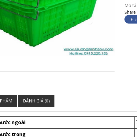
Mô tả
Share
S
 PHẨM
ĐÁNH GIÁ (0)
hước ngoài
hước trong