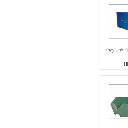
Khay Linh K
H