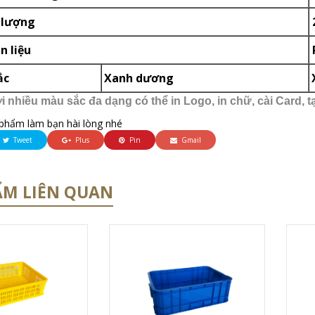
 lượng
 liệu
ắc
Xanh dương
 nhiều màu sắc đa dạng có thể in Logo, in chữ, cài Card, 
phẩm làm bạn hài lòng nhé
Tweet
Plus
Pin
Gmail
ẨM LIÊN QUAN