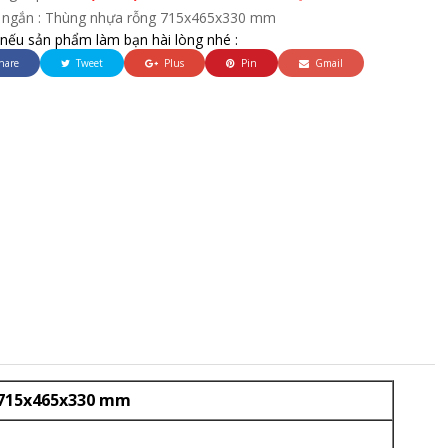
 ngắn : Thùng nhựa rỗng 715x465x330 mm
 nếu sản phẩm làm bạn hài lòng nhé :
hare
Tweet
Plus
Pin
Gmail
715x465x330 mm