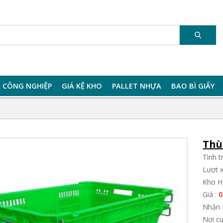
 CÔNG NGHIỆP
GIÁ KỆ KHO
PALLET NHỰA
BAO BÌ GIẤY
Thù
Tình 
Lượt 
Kho H
Giá :
0
Nhận 
Nơi c