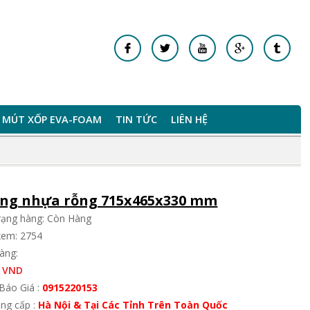
MÚT XỐP EVA-FOAM
TIN TỨC
LIÊN HỆ
ng nhựa rỗng 715x465x330 mm
trạng hàng: Còn Hàng
xem: 2754
àng:
 VND
Báo Giá :
0915220153
ung cấp :
Hà Nội & Tại Các Tỉnh Trên Toàn Quốc