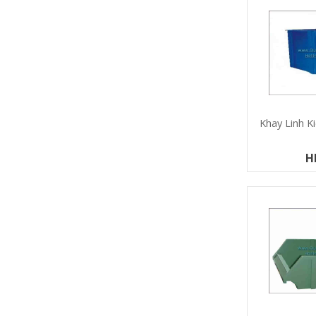
Khay Linh K
H