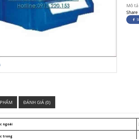
Mô tả
Share
S
 PHẨM
ĐÁNH GIÁ (0)
c ngoài
c trong