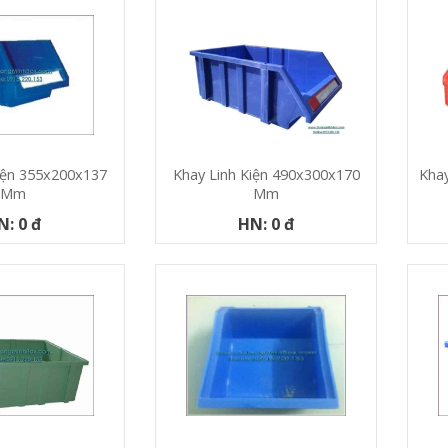
iện 355x200x137
Khay Linh Kiện 490x300x170
Khay
Mm
Mm
N: 0 đ
HN: 0 đ