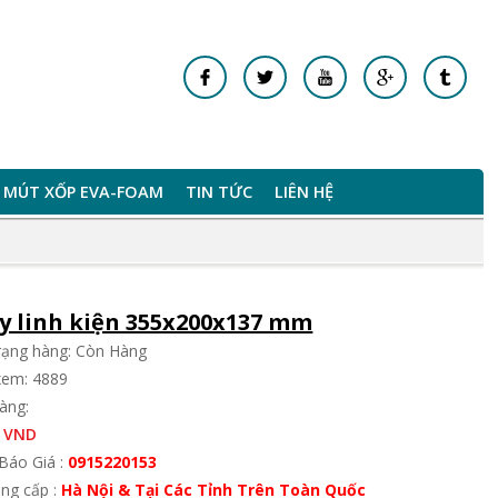
MÚT XỐP EVA-FOAM
TIN TỨC
LIÊN HỆ
y linh kiện 355x200x137 mm
trạng hàng: Còn Hàng
xem: 4889
àng:
 VND
Báo Giá :
0915220153
ung cấp :
Hà Nội & Tại Các Tỉnh Trên Toàn Quốc