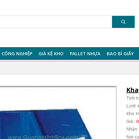
 CÔNG NGHIỆP
GIÁ KỆ KHO
PALLET NHỰA
BAO BÌ GIẤY
Kha
Tình 
Lượt 
Kho H
Giá :
0
Nhận 
Nơi c