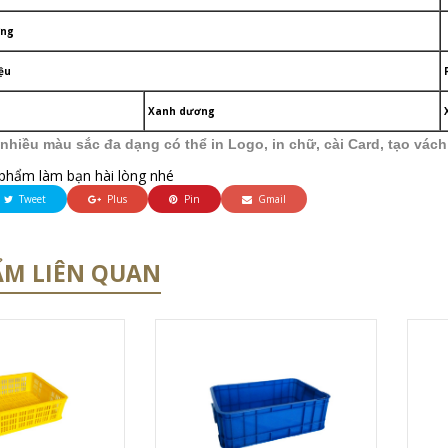
ợng
ệu
Xanh dương
nhiều màu sắc đa dạng có thể in Logo, in chữ, cài Card, tạo vác
phẩm làm bạn hài lòng nhé
Tweet
Plus
Pin
Gmail
ẨM LIÊN QUAN