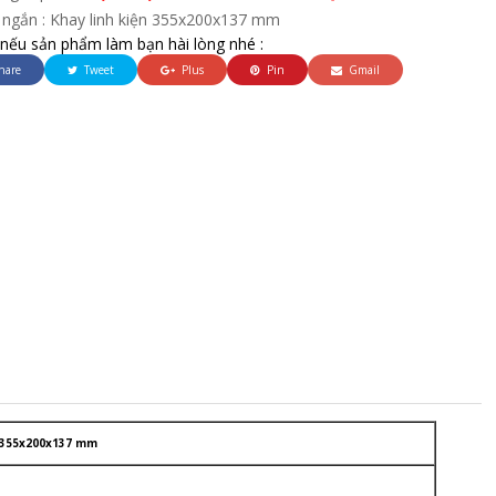
 ngắn : Khay linh kiện 355x200x137 mm
 nếu sản phẩm làm bạn hài lòng nhé :
hare
Tweet
Plus
Pin
Gmail
355x200x137 mm