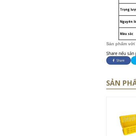
Trọng lư
Nguyên li
Màu sắc
Sản phẩm với 
Share nếu sản 
Share
SẢN PH