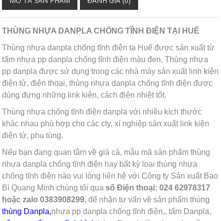
MÔ TẢ SẢN PHẨM
ĐÁNH GIÁ (0)
THÙNG NHỰA DANPLA CHỐNG TĨNH ĐIỆN TẠI HUẾ
Thùng nhựa danpla chống tĩnh điện tạ Huế được sản xuất từ
tấm nhựa pp danpla chống tĩnh điện màu đen, Thùng nhựa
pp danpla được sử dụng trong các nhà máy sản xuất linh kiện
điện tử, điện thoại, thùng nhựa danpla chống tĩnh điện được
dùng đựng những link kiên, cách điện nhiệt tốt.
Thùng nhựa chống tĩnh điện danpla với nhiều kích thước
khác nhau phù hợp cho các cty, xí nghiệp sản xuất link kiện
điện tử, phụ tùng.
Nếu bạn đang quan tâm về giá cả, mẫu mã sản phẩm thùng
nhựa danpla chống tĩnh điện hay bất kỳ loại thùng nhựa
chống tĩnh điện nào vui lòng liên hệ với Công ty Sản xuất Bao
Bì Quang Minh chúng tôi qua
số
Điện thoại: 024 62978317
hoặc zalo 0383908299
, để nhận tư vấn về sản phẩm thùng
thùng Danpla,
nhựa pp danpla chống tĩnh điện,
, tấm Danpla,