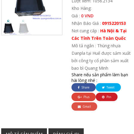
Lượt xem: 1056.2134
Kho Hàng:
Giá :
0 VND
Nhận Báo Giá :
0915220153
Nơi cung cấp :
Hà Nội & Tại
Các Tỉnh Trên Toàn Quốc
Mô tả ngắn : Thùng nhựa
Danpla tại Huế được sảm xuất
bởi công ty cổ phần sảm xuất
bao bì Quang Minh
Share nếu sản phẩm làm bạn
hài lòng nhé :
Share
Tweet
Plus
Pin
Gmail