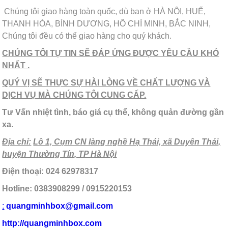
Chúng tôi giao hàng toàn quốc, dù bạn ở HÀ NỘI, HUẾ,
THANH HÓA, BÌNH DƯƠNG, HỒ CHÍ MINH, BẮC NINH,
Chúng tôi đều có thể giao hàng cho quý khách.
CHÚNG TÔI TỰ TIN SẼ ĐÁP ỨNG ĐƯỢC YÊU CẦU KHÓ
NHẤT .
QUÝ VỊ SẼ THỰC SỰ HÀI LÒNG VỀ CHẤT LƯỢNG VÀ
DỊCH VỤ MÀ CHÚNG TÔI CUNG CẤP.
Tư Vấn nhiệt tình, báo giá cụ thể, không quản đường gần
xa.
Địa chỉ:
Lô 1, Cụm CN làng nghề Hạ Thái, xã Duyên Thái,
huyện Thường Tín, TP Hà Nội
Điện thoại: 024 62978317
Hotline: 0383908299 / 0915220153
:
quangminhbox@gmail.com
http://quangminhbox.com