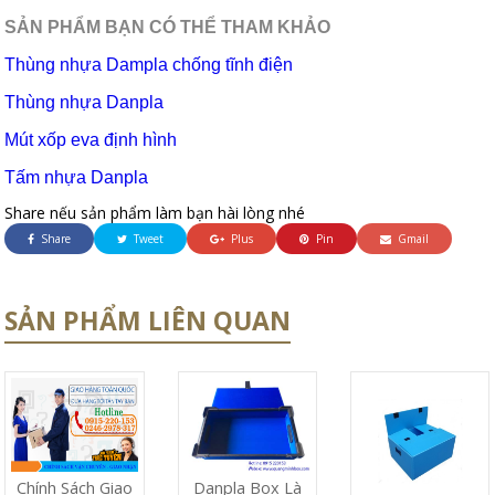
SẢN PHẨM BẠN CÓ THỂ THAM KHẢO
Thùng nhựa Dampla chống tĩnh điện
Thùng nhựa Danpla
Mút xốp eva định hình
Tấm nhựa Danpla
Share nếu sản phẩm làm bạn hài lòng nhé
Share
Tweet
Plus
Pin
Gmail
SẢN PHẨM LIÊN QUAN
Chính Sách Giao
Danpla Box Là