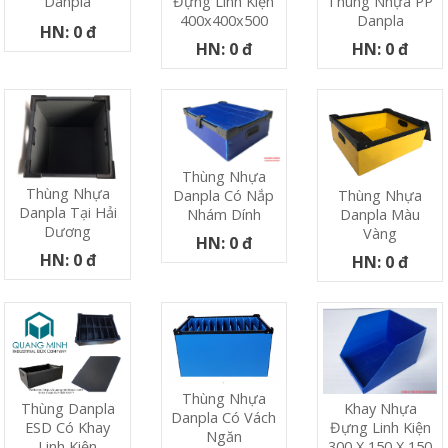
Đựng Linh Kiện
Thùng Nhựa PP
Danpla
400x400x500
Danpla
HN: 0 đ
HN: 0 đ
HN: 0 đ
Thùng Nhựa
Thùng Nhựa
Danpla Có Nắp
Thùng Nhựa
Danpla Tại Hải
Nhám Dính
Danpla Màu
Dương
Vàng
HN: 0 đ
HN: 0 đ
HN: 0 đ
Thùng Nhựa
Thùng Danpla
Khay Nhựa
Danpla Có Vách
ESD Có Khay
Đựng Linh Kiện
Ngăn
Linh Kiện
300 X 150 X 150