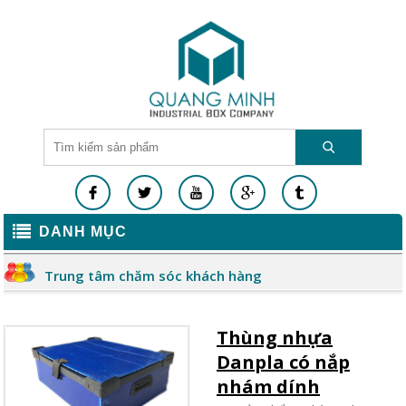
DANH MỤC
Trung tâm chăm sóc khách hàng
Thùng nhựa
Danpla có nắp
nhám dính