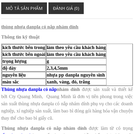
MÔ TẢ SẢN PHẨM
ĐÁNH GIÁ (0)
thùng nhựa danpla có nắp nhám dính
Thông tin kỹ thuật
kích thước bên trong
làm theo yêu cầu khách hàng
kích thước bên ngoài
làm theo yêu cầu khách hàng
trọng lượng
g
độ dày
2,3,4,5mm
nguyên liệu
nhựa pp danpla nguyên sinh
màu sắc
xanh, vàng, đỏ, trắng
Thùng nhựa danpla có nắp
nhám dính
được sản xuất và thiết kế
bởi Cty Quang Minh, Quang Minh là đơn vị tiên phong trong việc
sản xuất thùng nhựa danpla có nắp nhám dính phụ vụ cho các doanh
nghiệp, xí nghiệp sản xuất, làm bao bì đóng gói hàng hóa vận chuyện
thay thế cho bao bì giấy cũ.
Thùng nhựa danpla có nắp nhám dính
được làm từ
có trọng