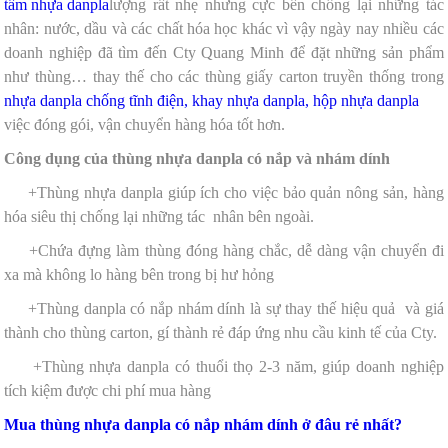
tấm nhựa danpla
lượng rất nhẹ nhưng cực bền chống lại những tác
nhân: nước, dầu và các chất hóa học khác vì vậy ngày nay nhiều các
doanh nghiệp đã tìm đến Cty Quang Minh để đặt những sản phẩm
như thùng
… thay thế cho các thùng giấy carton truyền thống trong
nhựa danpla chống tĩnh điện, khay nhựa danpla, hộp nhựa danpla
việc đóng gói, vận chuyển hàng hóa tốt hơn.
Công dụng của thùng nhựa danpla có nắp và nhám dính
+Thùng nhựa danpla giúp ích cho việc bảo quản nông sản, hàng
hóa siêu thị chống lại những tác nhân bên ngoài.
+Chứa đựng làm thùng đóng hàng chắc, dễ dàng vận chuyển đi
xa mà không lo hàng bên trong bị hư hỏng
+Thùng danpla có nắp nhám dính là sự thay thế hiệu quả và giá
thành cho thùng carton, gí thành rẻ đáp ứng nhu cầu kinh tế của Cty.
+Thùng nhựa danpla có thuổi thọ 2-3 năm, giúp doanh nghiệp
tích kiệm được chi phí mua hàng
Mua thùng nhựa danpla có nắp nhám dính ở đâu rẻ nhất?