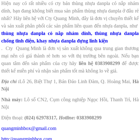
Hiện nay có rất nhiều có cty bán thùng nhựa danpla có nắp nhám
dính, bạn đang không biết mua sản phẩm thùng nhựa danpla ở đâu rẻ
nhất? Hãy liên hệ với Cty Quang Minh, đây là đơn vị chuyên thiết kế
và sản xuất phân phối các sản phẩm liên quan đến nhựa danpla, như
thùng nhựa danpla có nắp nhám dính, thùng nhựa danpla
chống tĩnh điện, khay nhựa danpla đựng linh kiện
. Cty Quang Minh là đơn vị sản xuất không qua trung gian thương
mại nên có giá thành rẻ hơn so với thị trường bên ngoài. Nếu bạn
quan tâm đến sản phẩm của cty hãy
liên hệ 0383908299
để được
thiết kế miễn phí và nhận sản phẩm tốt mà không lo về giá.
Địa chỉ
:
Lô 26, Biệt Thự 1, Bán Đảo Linh Đàm, Q. Hoàng Mai,
Hà
Nội
Nhà máy:
Lô số CN2, Cụm công nghiệp Ngọc Hồi, Thanh Trì, Hà
Nội
Điện thoại:
(024) 62978317
, Hotline:
0383908299
quangminhbox@gmail.com
http://quangminhbox.com