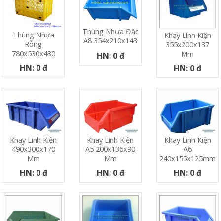
Thùng Nhựa Đặc
Thùng Nhựa
Khay Linh Kiện
A8 354x210x143
Rỗng
355x200x137
780x530x430
Mm
HN: 0 đ
HN: 0 đ
HN: 0 đ
Khay Linh Kiện
Khay Linh Kiện
Khay Linh Kiện
490x300x170
A5 200x136x90
A6
Mm
Mm
240x155x125mm
HN: 0 đ
HN: 0 đ
HN: 0 đ