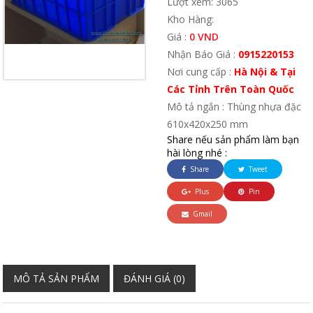
Lượt xem: 3065
Kho Hàng:
Giá :
0 VND
Nhận Báo Giá :
0915220153
Nơi cung cấp :
Hà Nội & Tại
Các Tỉnh Trên Toàn Quốc
Mô tả ngắn : Thùng nhựa đặc
610x420x250 mm
Share nếu sản phẩm làm bạn
hài lòng nhé :
Share
Tweet
Plus
Pin
Gmail
MÔ TẢ SẢN PHẨM
ĐÁNH GIÁ (0)