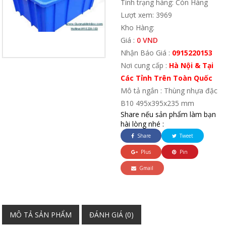
Tình trạng hàng: Còn Hàng
Lượt xem: 3969
Kho Hàng:
Giá :
0 VND
Nhận Báo Giá :
0915220153
Nơi cung cấp :
Hà Nội & Tại
Các Tỉnh Trên Toàn Quốc
Mô tả ngắn : Thùng nhựa đặc
B10 495x395x235 mm
Share nếu sản phẩm làm bạn
hài lòng nhé :
Share
Tweet
Plus
Pin
Gmail
MÔ TẢ SẢN PHẨM
ĐÁNH GIÁ (0)