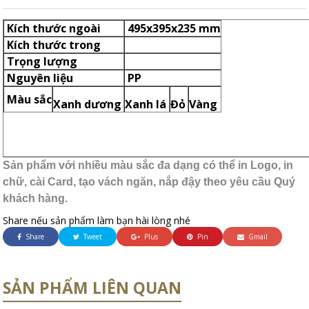
Kích thước ngoài
495x395x235 mm
Kích thước trong
Trọng lượng
Nguyên liệu
PP
Màu sắc
Xanh dương
Xanh lá
Đỏ
Vàng
Sản phẩm với nhiều màu sắc đa dạng có thể in Logo, in
chữ, cài Card, tạo vách ngăn, nắp đậy theo yêu cầu Quý
khách hàng.
Share nếu sản phẩm làm bạn hài lòng nhé
Share
Tweet
Plus
Pin
Gmail
SẢN PHẨM LIÊN QUAN