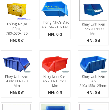
Thùng Nhựa Đặc
Thùng Nhựa
Khay Linh Kiện
A8 354x210x143
Rỗng
355x200x137
780x530x430
Mm
HN: 0 đ
HN: 0 đ
HN: 0 đ
Khay Linh Kiện
Khay Linh Kiện
Khay Linh Kiện
490x300x170
A5 200x136x90
A6
Mm
Mm
240x155x125mm
HN: 0 đ
HN: 0 đ
HN: 0 đ