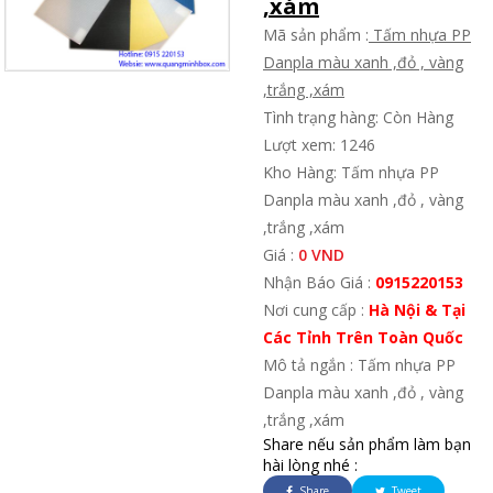
,xám
Mã sản phẩm :
Tấm nhựa PP
Danpla màu xanh ,đỏ , vàng
,trắng ,xám
Tình trạng hàng: Còn Hàng
Lượt xem: 1246
Kho Hàng: Tấm nhựa PP
Danpla màu xanh ,đỏ , vàng
,trắng ,xám
Giá :
0 VND
Nhận Báo Giá :
0915220153
Nơi cung cấp :
Hà Nội & Tại
Các Tỉnh Trên Toàn Quốc
Mô tả ngắn : Tấm nhựa PP
Danpla màu xanh ,đỏ , vàng
,trắng ,xám
Share nếu sản phẩm làm bạn
hài lòng nhé :
Share
Tweet