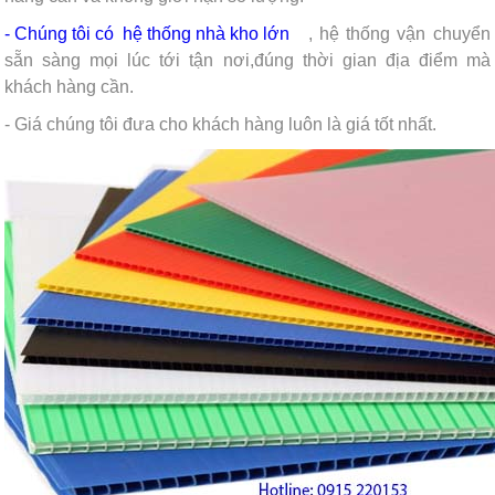
- Chúng tôi có
hệ thống nhà kho lớn
, hệ thống vận chuyển
sẵn sàng mọi lúc tới tận nơi,đúng thời gian địa điểm mà
khách hàng cần.
- Giá chúng tôi đưa cho khách hàng luôn là giá tốt nhất.