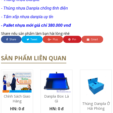
- Thùng nhựa Danpla chống tĩnh điện
- Tấm xốp nhựa danpla uy tín
- Pallet nhựa mới giá chỉ 380.000 vnđ
Share nếu sản phẩm làm bạn hài lòng nhé
Share
Tweet
Plus
Pin
Gmail
SẢN PHẨM LIÊN QUAN
Chính Sách Giao
Danpla Box Là
Hàng
Gì
Thùng Danpla Ở
Hải Phòng
HN: 0 đ
HN: 0 đ