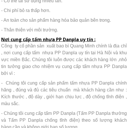
- Có thể tái sử dụng nhiều lần.
- Chi phí bỏ ra thấp hơn.
- An toàn cho sản phẩm hàng hóa bảo quản bên trong.
- Thân thiện với môi trường.
Nơi cung cấp tấm nhựa PP Danpla uy tín :
Công ty cổ phần sản xuất bao bì Quang Minh chính là địa chỉ
, nơi cung cấp tấm nhựa PP Danpla uy tín tại Hà Nội và khu
vực miền Bắc. Chúng tôi luôn được các khách hàng lớn ,nhỏ
tin tưởng giao cho nhiệm vụ cung cấp tấm nhựa PP Danpla
bởi vì :
- Chúng tôi cung cấp sản phẩm tấm nhựa PP Danpla chính
hãng , đúng và đủ các tiêu chuẩn mà khách hàng cần như :
Kích thước , độ dày , giới hạn chịu lực , độ chống tĩnh điện ,
màu sắc.
- Chúng tôi cung cấp tấm PP Danpla (Tấm PP Danpla thường
và Tấm PP Danpla chống tĩnh điện) theo số lượng khách
hàng cần và không giới hạn số lượng.