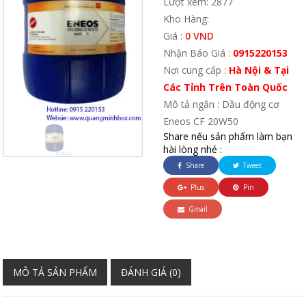
Lượt xem: 2877
Kho Hàng:
Giá :
0 VND
Nhận Báo Giá :
0915220153
Nơi cung cấp :
Hà Nội & Tại
Các Tỉnh Trên Toàn Quốc
Mô tả ngắn : Dầu động cơ
Eneos CF 20W50
Share nếu sản phẩm làm bạn
hài lòng nhé :
Share
Tweet
Plus
Pin
Gmail
MÔ TẢ SẢN PHẨM
ĐÁNH GIÁ (0)