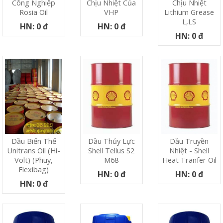
Công Nghiệp
Chịu Nhiệt Của
Chịu Nhiệt
Rosia Oil
VHP
Lithium Grease
L,LS
HN: 0 đ
HN: 0 đ
HN: 0 đ
Dầu Biến Thế
Dầu Thủy Lực
Dầu Truyền
Unitrans Oil (Hi-
Shell Tellus S2
Nhiệt - Shell
Volt) (phuy,
M68
Heat Tranfer Oil
Flexibag)
HN: 0 đ
HN: 0 đ
HN: 0 đ