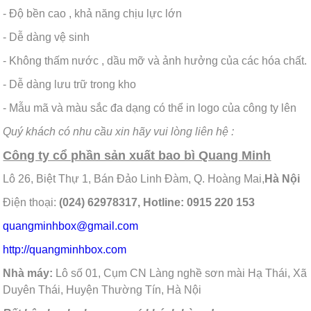
- Độ bền cao , khả năng chịu lực lớn
- Dễ dàng vệ sinh
- Không thấm nước , dầu mỡ và ảnh hưởng của các hóa chất.
- Dễ dàng lưu trữ trong kho
- Mẫu mã và màu sắc đa dạng có thể in logo của công ty lên
Quý khách có nhu cầu xin hãy vui lòng liên hệ :
Công ty cổ phần sản xuất bao bì Quang Minh
Lô 26, Biệt Thự 1, Bán Đảo Linh Đàm, Q. Hoàng Mai,
Hà Nội
Điện thoại:
(024) 62978317, Hotline: 0915 220 153
quangminhbox@gmail.com
http://quangminhbox.com
Nhà máy:
Lô số 01, Cụm CN Làng nghề sơn mài Hạ Thái, Xã
Duyên Thái, Huyện Thường Tín, Hà Nội