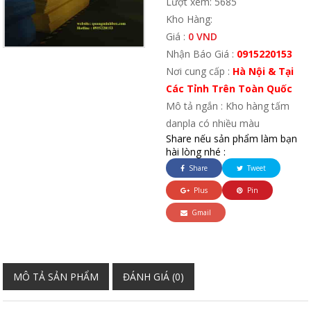
Lượt xem: 5685
Kho Hàng:
Giá :
0 VND
Nhận Báo Giá :
0915220153
Nơi cung cấp :
Hà Nội & Tại
Các Tỉnh Trên Toàn Quốc
Mô tả ngắn : Kho hàng tấm
danpla có nhiều màu
Share nếu sản phẩm làm bạn
hài lòng nhé :
Share
Tweet
Plus
Pin
Gmail
MÔ TẢ SẢN PHẨM
ĐÁNH GIÁ (0)