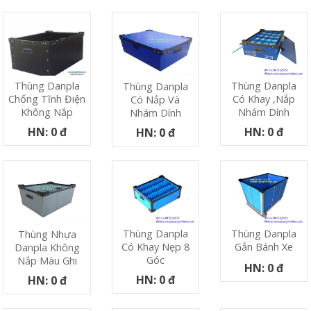
Thùng Danpla
Thùng Danpla
Thùng Danpla
Có Khay ,nắp
Chống Tĩnh Điện
Có Nắp Và
Nhám Dính
Không Nắp
Nhám Dính
HN: 0 đ
HN: 0 đ
HN: 0 đ
Thùng Danpla
Thùng Danpla
Thùng Nhựa
Có Khay Nẹp 8
Gắn Bánh Xe
Danpla Không
Góc
Nắp Màu Ghi
HN: 0 đ
HN: 0 đ
HN: 0 đ