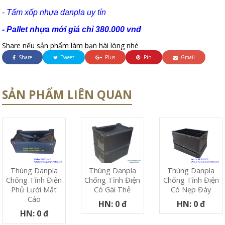
- Tấm xốp nhựa danpla uy tín
- Pallet nhựa mới giá chỉ 380.000 vnđ
Share nếu sản phẩm làm bạn hài lòng nhé
Share
Tweet
Plus
Pin
Gmail
SẢN PHẨM LIÊN QUAN
Thùng Danpla
Thùng Danpla
Thùng Danpla
Chống Tĩnh Điện
Chống Tĩnh Điện
Chống Tĩnh Điện
Phủ Lưới Mắt
Có Nẹp Đáy
Có Gài Thẻ
Cáo
HN: 0 đ
HN: 0 đ
HN: 0 đ